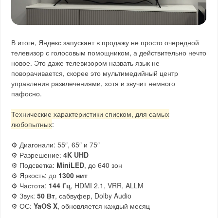
В итоге, Яндекс запускает в продажу не просто очередной
телевизор с голосовым помощником, а действительно нечто
новое. Это даже телевизором назвать язык не
поворачивается, скорее это мультимедийный центр
управления развлечениями, хотя и звучит немного
пафосно.
Технические характеристики списком, для самых
любопытных
:
⚙️ Диагонали: 55″, 65″ и 75″
⚙️ Разрешение:
4K UHD
⚙️ Подсветка:
MiniLED
, до 640 зон
⚙️ Яркость: до
1300 нит
⚙️ Частота:
144 Гц
, HDMI 2.1, VRR, ALLM
⚙️ Звук:
50 Вт
, сабвуфер, Dolby Audio
⚙️ ОС:
YaOS X
, обновляется каждый месяц