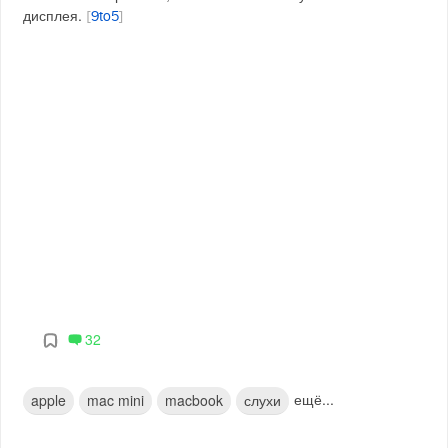
дисплея.
[
9to5
]
32
ещё...
apple
mac mini
macbook
слухи