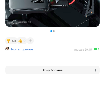
40
2
1
Никита Горяинов
вчера в 20:45
Хочу больше