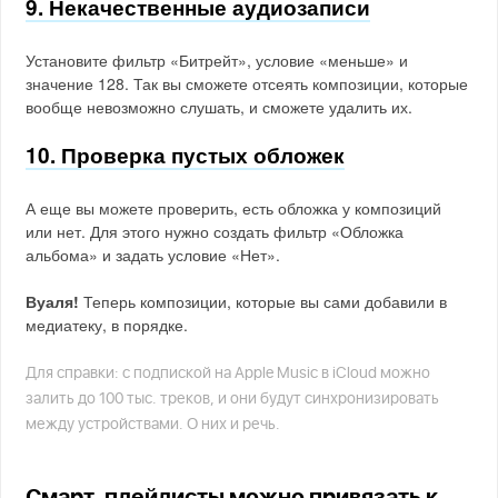
9. Некачественные аудиозаписи
Установите фильтр «Битрейт», условие «меньше» и
значение 128. Так вы сможете отсеять композиции, которые
вообще невозможно слушать, и сможете удалить их.
10. Проверка пустых обложек
А еще вы можете проверить, есть обложка у композиций
или нет. Для этого нужно создать фильтр «Обложка
альбома» и задать условие «Нет».
Вуаля!
Теперь композиции, которые вы сами добавили в
медиатеку, в порядке.
Для справки: с подпиской на Apple Music в iCloud можно
залить до 100 тыс. треков, и они будут синхронизировать
между устройствами. О них и речь.