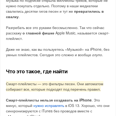
Музыка по подписке открыла миллионы треков, которые не
нужно покупать отдельно. Поэтому в наши медиатеки
свалились десятки гигов песен и тут же
превратились в
свалку
.
Разгребать все это руками бессмысленно. Так что сейчас
расскажу
о главной фишке
Apple Music, называется смарт-
плейлист.
Даже не знаю, как вы пользуетесь «Музыкой» на iPhone, без
умных плейлистов. Сегодня это сложно и вообще
глупо
.
Что это такое, где найти
Смарт-плейлисты — это фильтры песен. Они автоматом
собирают все, которые подходят под перечень правил.
Смарт-плейлисты нельзя создавать на iPhone
. Это
минус, который
нужно исправлять
в iOS 13. Хорошо, что они
синхронизируются с iTunes без проводов вместе с