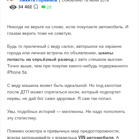
34 402
28
Никогда не верьте на слово, если покупаете автомобиль. И
глазам верить тоже не советую.
Будь то приличный с виду салон, авторынок на окраине
города или личная встреча по объявлению,
шансы
попасть на серьёзный развод
с авто слишком высоки.
Точно выше, чем при покупке какого-нибудь подержанного
iPhone 5s.
С виду машина может быть идеальной. Но под капотом
после ДТП может спрятаться косяк, который подпортит
нервы, не дай бог само здоровье. Я сам так попал.
Увы, подобных историй — миллионы. Не надо пополнять
эту статистику.
Помимо осмотра и привычных мер предосторожности,
всегда запрашивайте у владельца
VIN автомобиля
. А