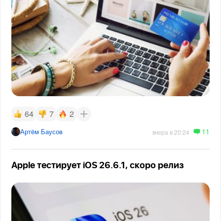
64
7
2
11
Артём Баусов
вчера в 20:24
Apple тестирует iOS 26.6.1, скоро релиз