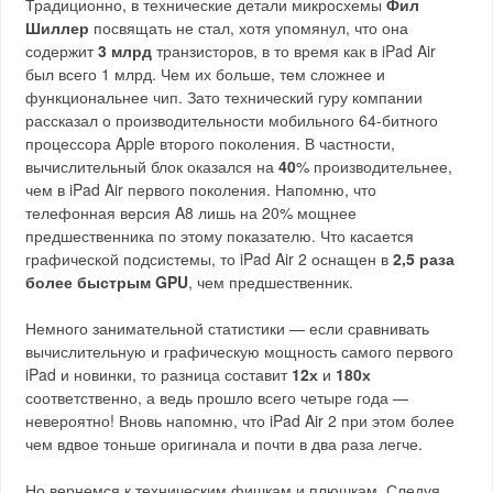
Традиционно, в технические детали микросхемы
Фил
Шиллер
посвящать не стал, хотя упомянул, что она
содержит
3 млрд
транзисторов, в то время как в iPad Air
был всего 1 млрд. Чем их больше, тем сложнее и
функциональнее чип. Зато технический гуру компании
рассказал о производительности мобильного 64-битного
процессора Apple второго поколения. В частности,
вычислительный блок оказался на
40
% производительнее,
чем в iPad Air первого поколения. Напомню, что
телефонная версия A8 лишь на 20% мощнее
предшественника по этому показателю. Что касается
графической подсистемы, то iPad Air 2 оснащен в
2,5 раза
более быстрым GPU
, чем предшественник.
Немного занимательной статистики — если сравнивать
вычислительную и графическую мощность самого первого
iPad и новинки, то разница составит
12х
и
180х
соответственно, а ведь прошло всего четыре года —
невероятно! Вновь напомню, что iPad Air 2 при этом более
чем вдвое тоньше оригинала и почти в два раза легче.
Но вернемся к техническим фишкам и плюшкам. Следуя