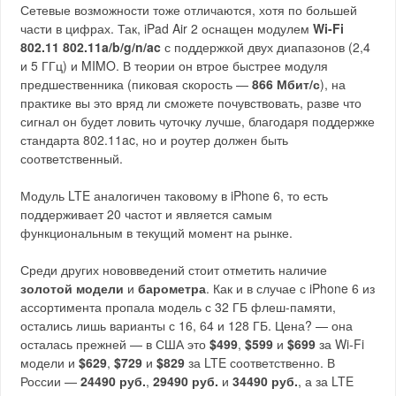
Сетевые возможности тоже отличаются, хотя по большей
части в цифрах. Так, iPad Air 2 оснащен модулем
Wi-Fi
802.11 802.11a/b/g/n/ac
с поддержкой двух диапазонов (2,4
и 5 ГГц) и MIMO. В теории он втрое быстрее модуля
предшественника (пиковая скорость —
866 Мбит/с
), на
практике вы это вряд ли сможете почувствовать, разве что
сигнал он будет ловить чуточку лучше, благодаря поддержке
стандарта 802.11ac, но и роутер должен быть
соответственный.
Модуль LTE аналогичен таковому в iPhone 6, то есть
поддерживает 20 частот и является самым
функциональным в текущий момент на рынке.
Среди других нововведений стоит отметить наличие
золотой модели
и
барометра
. Как и в случае с iPhone 6 из
ассортимента пропала модель с 32 ГБ флеш-памяти,
остались лишь варианты с 16, 64 и 128 ГБ. Цена? — она
осталась прежней — в США это
$499
,
$599
и
$699
за Wi-Fi
модели и
$629
,
$729
и
$829
за LTE соответственно. В
России —
24490 руб.
,
29490 руб.
и
34490 руб.
, а за LTE