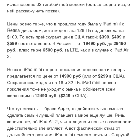
исчезновение 32-гигабайтной модели (есть альтернатива, о
ней расскажу чуть позже).
Цены ровно те же, что в прошлом году была у iPad mini с
Retina-дисплеем, хотя модель на 128 ГБ подешевела на
$100. То есть прейскурант цен в США такой:
$399
,
$499
и
$599
соответственно. В России — от
19490 руб.
до
29490
руб
., плюс те же
6500 руб
. за LTE, как и в случае с iPad Air
2.
Но зато iPad mini второго поколения подешевел и теперь
предлагается по цене от
14990 руб
(или от
$299
в США).
Сохранились модели на 16 и 32 ГБ. iPad mini первого
поколения тоже не уходит с рынка и обойдется всем
желающим в
12490 руб
. (
$249
в США).
Что тут сказать — браво Apple, ты действительно смогла
сделать самый лучший планшет в мире еще лучше. Речь,
конечно же, об iPad Air 2, чья толщина и новые возможности
действительно впечатляют. А вот фактический отказ от
дальнейшего развития iPad mini немного печалит. С другой