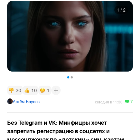
1
/
2
20
10
1
7
Артём Баусов
сегодня в 11:30
Без Telegram и VK: Минфицры хочет
запретить регистрацию в соцсетях и
мессенджерах по «детским» сим-картам