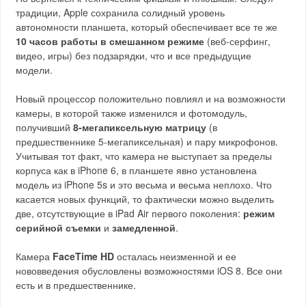
традиции, Apple сохранила солидный уровень
автономности планшета, который обеспечивает все те же
10 часов работы в смешанном режиме
(веб-серфинг,
видео, игры) без подзарядки, что и все предыдущие
модели.
Новый процессор положительно повлиял и на возможности
камеры, в которой также изменился и фотомодуль,
получивший
8-мегапиксельную матрицу
(в
предшественнике 5-мегапиксельная) и пару микрофонов.
Учитывая тот факт, что камера не выступает за пределы
корпуса как в iPhone 6, в планшете явно установлена
модель из iPhone 5s и это весьма и весьма неплохо. Что
касается новых функций, то фактически можно выделить
две, отсутствующие в iPad Air первого поколения:
режим
серийной съемки
и
замедленной
.
Камера
FaceTime HD
осталась неизменной и ее
нововведения обусловлены возможностями iOS 8. Все они
есть и в предшественнике.