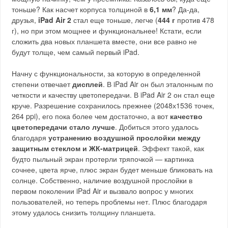
тоньше? Как насчет корпуса толщиной в
6,1 мм
? Да-да,
друзья,
iPad Air 2
стал еще тоньше, легче (
444 г
против 478
г), но при этом мощнее и функциональнее! Кстати, если
сложить два новых планшета вместе, они все равно не
будут толще, чем самый первый iPad.
Начну с функциональности, за которую в определенной
степени отвечает
дисплей
. В iPad Air он был эталонным по
четкости и качеству цветопередачи. В iPad Air 2 он стал еще
круче. Разрешение сохранилось прежнее (2048х1536 точек,
264 ppi), его пока более чем достаточно, а вот
качество
цветопередачи стало лучше
. Добиться этого удалось
благодаря
устранению воздушной прослойки между
защитным стеклом и ЖК-матрицей
. Эффект такой, как
будто пыльный экран протерли тряпочкой — картинка
сочнее, цвета ярче, плюс экран будет меньше бликовать на
солнце. Собственно, наличие воздушной прослойки в
первом поколении iPad Air и вызвало вопрос у многих
пользователей, но теперь проблемы нет. Плюс благодаря
этому удалось снизить толщину планшета.