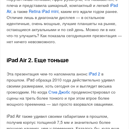
плеча и представила шикарный, компактный и легкий
iPad
Air
, а также
Retina iPad mini
, каким его ждали годом ранее.
Отличие лишь в диагонали дисплея — в остальном
идентичные, очень мощные, лучшие планшеты на рынке,
остающиеся актуальными и по сей день. Можно ли в них
что-то улучшить? Как показала сегодняшняя презентация —
нет ничего невозможного.
iPad Air 2. Еще тоньше
Эта презентация чем-то напомнила анонс
iPad 2
в
прошлом. iPad образца 2010 года действительно удивил
своими размерами, хоть сегодня он и выглядит весьма
громоздким. Но когда
Стив Джобс
продемонстрировал со
сцены на треть более тонкого и при этом втрое более
мощного преемника — зал просто взорвался овациями.
iPad Air также удивил своими габаритами в прошлом,
получив корпус толщиной 7,5 мм и значительно более
мощную начинку, чем у преемника. Казалось бы, куда еще