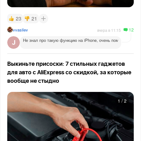
23
21
12
vvasilev
вчера в 11:15
Не знал про такую функцию на iPhone, очень помогает веч
Выкиньте присоски: 7 стильных гаджетов
для авто с AliExpress со скидкой, за которые
вообще не стыдно
1
/
2