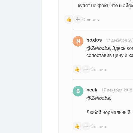
купят не факт, что 5 айф
Ответить
noxios
17 декабря 20
@Zeliboba
, Здесь во
сопоставив цену и х
Ответить
beck
17 декабря 2012
@Zeliboba
,
Любой нормальный ч
Ответить