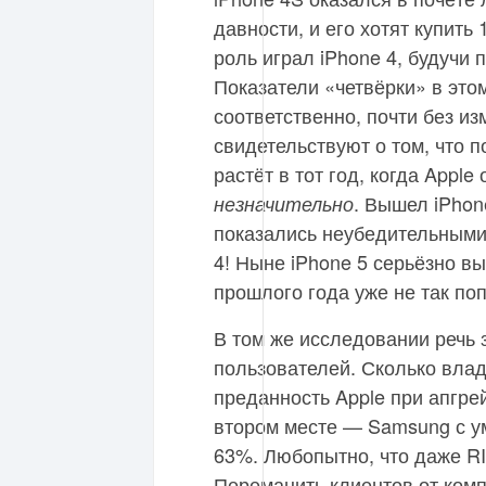
давности, и его хотят купить
роль играл iPhone 4, будучи
Показатели «четвёрки» в эт
соответственно, почти без из
свидетельствуют о том, что
растёт в тот год, когда Appl
. Вышел iPhon
незначительно
показались неубедительными 
4! Ныне iPhone 5 серьёзно в
прошлого года уже не так по
В том же исследовании речь
пользователей. Сколько вла
преданность Apple при апгре
втором месте — Samsung с у
63%. Любопытно, что даже RI
Переманить клиентов от комп