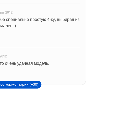
ря 2012
е специально простую 4-ку, выбирая из 
мален :)
2012
сто очень удачная модель.
все комментарии (+30)