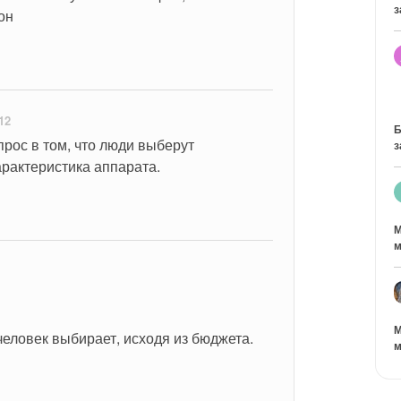
з
он
12
Б
прос в том, что люди выберут 
з
арактеристика аппарата.
М
м
М
еловек выбирает, исходя из бюджета.
м