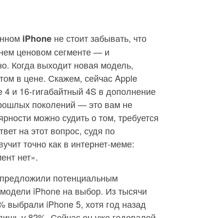
ённом
не стоит забывать, что
iPhone
нем ценовом сегменте — и
но. Когда выходит новая модель,
том в цене. Скажем, сейчас Apple
e 4 и 16-гигабайтный 4S в дополнение
прошлых поколений — это вам не
лярности можно судить о том, требуется
вет на этот вопрос, судя по
учит точно как в интернет-меме:
ент нет».
y предложили потенциальным
модели iPhone на выбор. Из тысячи
 выбрали iPhone 5, хотя год назад
 лишь у 82%. Сейчас он уже годовалой