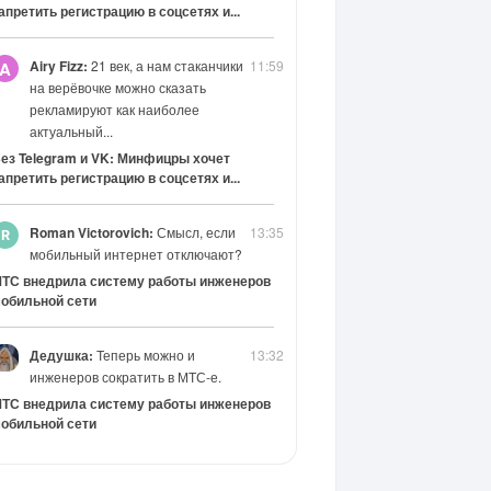
апретить регистрацию в соцсетях и...
Airy Fizz:
21 век, а нам стаканчики
11:59
A
на верёвочке можно сказать
рекламируют как наиболее
актуальный...
ез Telegram и VK: Минфицры хочет
апретить регистрацию в соцсетях и...
Roman Victorovich:
Смысл, если
13:35
мобильный интернет отключают?
ТС внедрила систему работы инженеров
обильной сети
Дедушка:
Теперь можно и
13:32
инженеров сократить в МТС-е.
ТС внедрила систему работы инженеров
обильной сети