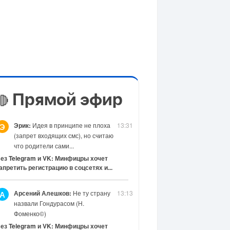
Прямой эфир
🔴
Эрик:
Идея в принципе не плоха
13:31
Э
(запрет входящих смс), но считаю
что родители сами...
ез Telegram и VK: Минфицры хочет
апретить регистрацию в соцсетях и...
Арсений Алешков:
Не ту страну
13:13
А
назвали Гондурасом (Н.
Фоменко©)
ез Telegram и VK: Минфицры хочет