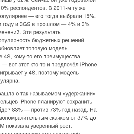
 10% респондентов. В 2011-м ту же
 популярнее — его тогда выбрали 15%.
ом году и 3GS в прошлом — 4% и 3%
менений. Эти результаты
 популярность бюджетных решений
e обновляет топовую модель
e 4S, кому-то его преимущества
— вот этот кто-то и предпочёл iPhone
ыигрывает у 4S, поэтому модель
пулярна.
 зашла о так называемом «удержании»
дельцев iPhone планируют сохранить
йде? 83% — против 73% год назад. На
мопомрачительным скачком от 37% до
M показала уверенный рост.
ании-соперника становится всё