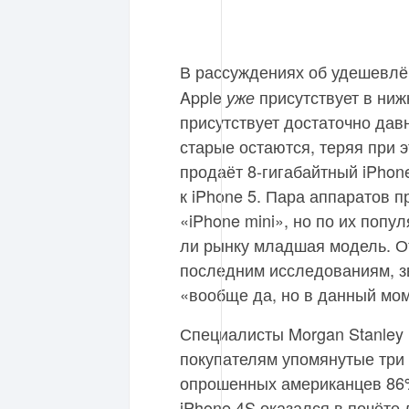
В рассуждениях об удешевл
Apple
присутствует в ниж
уже
присутствует достаточно дав
старые остаются, теряя при э
продаёт 8-гигабайтный iPhon
к iPhone 5. Пара аппаратов 
«iPhone mini», но по их попу
ли рынку младшая модель. От
последним исследованиям, зв
«вообще да, но в данный мом
Специалисты Morgan Stanle
покупателям упомянутые три 
опрошенных американцев 86%
iPhone 4S оказался в почёте