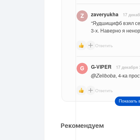
zaveryukha
17 декаб
“Яудшищифб взял себ
3-х. Наверно я ненор
Ответить
G-VIPER
17 декабря 
@Zeliboba
, 4-ка про
Ответить
Показать 
Рекомендуем