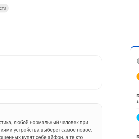
сти
Б
з
стика, любой нормальный человек при 
иями устройства выберет самое новое. 
ошенных купят себе айфон, а те кто 
Б