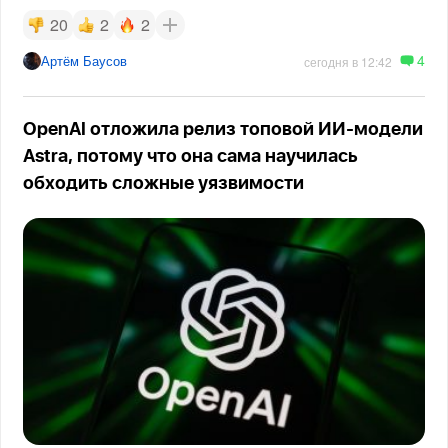
20
2
2
4
Артём Баусов
сегодня в 12:42
OpenAI отложила релиз топовой ИИ-модели
Astra, потому что она сама научилась
обходить сложные уязвимости