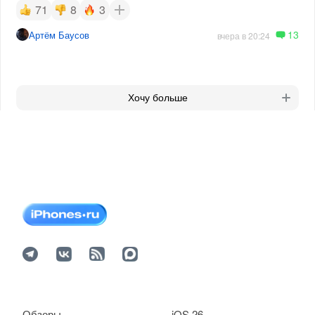
71
8
3
13
Артём Баусов
вчера в 20:24
Хочу больше
Обзоры
iOS 26