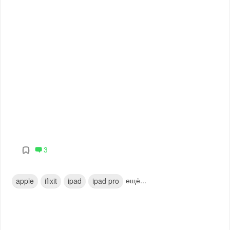
3
ещё...
apple
ifixit
ipad
ipad pro