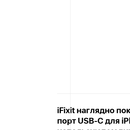
iFixit наглядно п
порт USB-C для iP