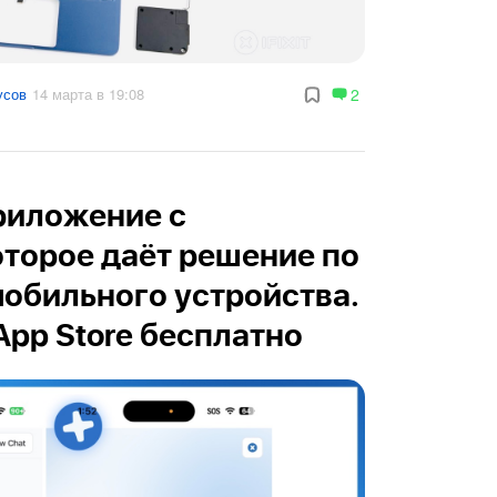
усов
14 марта в 19:08
2
приложение с
торое даёт решение по
обильного устройства.
App Store бесплатно