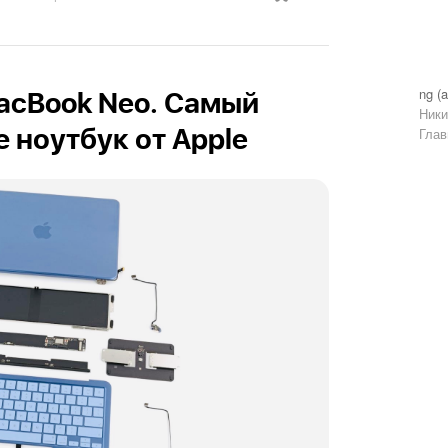
ng (a
MacBook Neo. Самый
Ники
Глав
 ноутбук от Apple