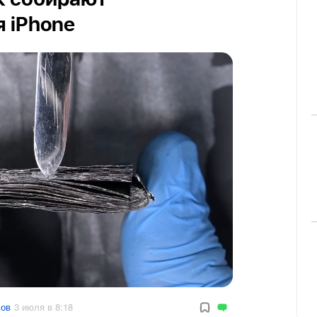
ак собирают
 iPhone
сов
3 июля в 8:18