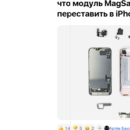
что модуль MagSa
переставить в iPh
14
5
2
Артём Бау