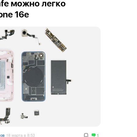
fe можно легко
one 16e
сов
18 марта в 8:53
1