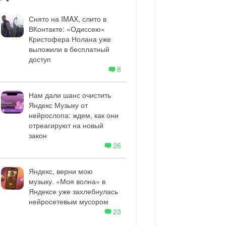
Снято на IMAX, слито в
ВКонтакте: «Одиссею»
Кристофера Нолана уже
выложили в бесплатный
доступ
8
Нам дали шанс очистить
Яндекс Музыку от
нейрослопа: ждем, как они
отреагируют на новый
закон
26
Яндекс, верни мою
музыку. «Моя волна» в
Яндексе уже захлебнулась
нейросетевым мусором
23