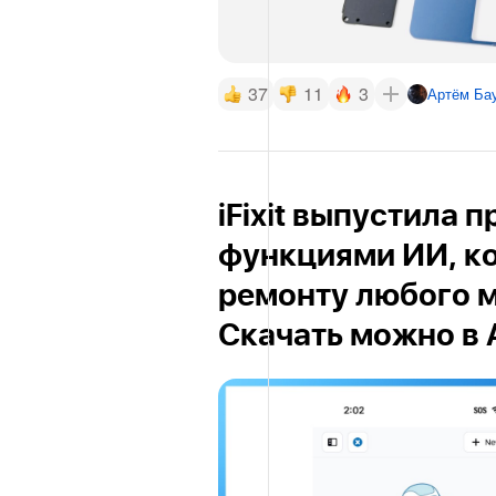
37
11
3
Артём Ба
iFixit выпустила 
функциями ИИ, ко
ремонту любого м
Скачать можно в 