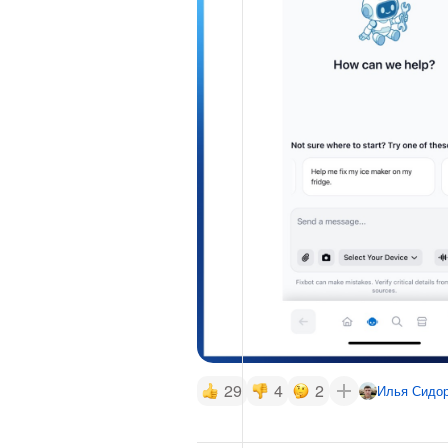
29
4
2
Илья Сидо