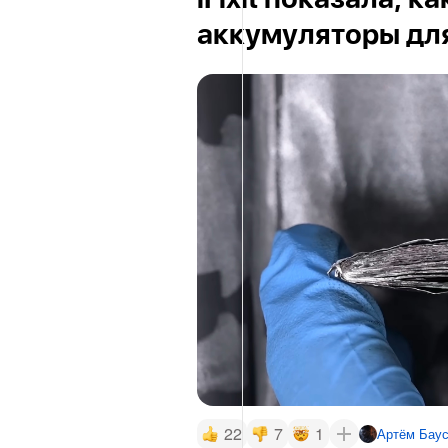
iFixit показала, к
аккумуляторы для
22
7
1
Артём Бау