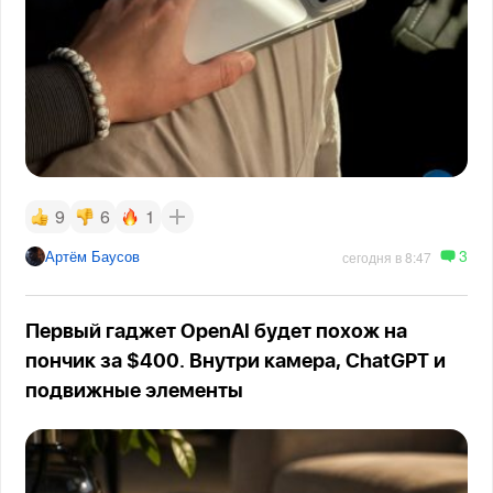
9
6
1
3
Артём Баусов
сегодня в 8:47
Первый гаджет OpenAI будет похож на
пончик за $400. Внутри камера, ChatGPT и
подвижные элементы