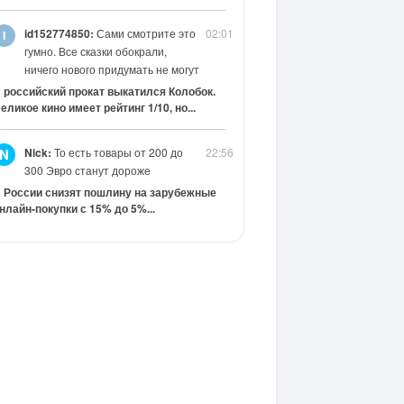
id152774850:
Сами смотрите это
02:01
гумно. Все сказки обокрали,
ничего нового придумать не могут
 российский прокат выкатился Колобок.
еликое кино имеет рейтинг 1/10, но...
Nick:
То есть товары от 200 до
22:56
N
300 Эвро станут дороже
 России снизят пошлину на зарубежные
нлайн-покупки с 15% до 5%...