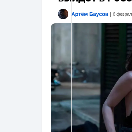
Артём Баусов
|
6 феврал