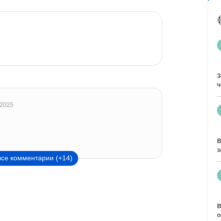
З
ч
2025
В
з
все комментарии (+14)
В
о