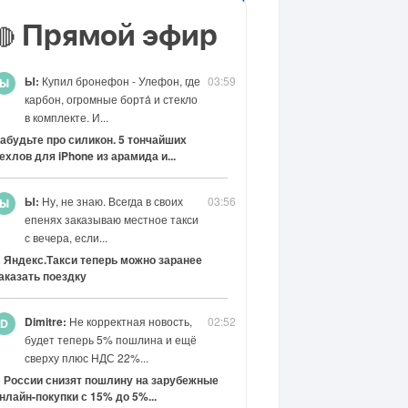
Прямой эфир
🔴
Ы:
Купил бронефон - Улефон, где
03:59
карбон, огромные борта́ и стекло
в комплекте. И...
абудьте про силикон. 5 тончайших
ехлов для iPhone из арамида и...
Ы:
Ну, не знаю. Всегда в своих
03:56
епенях заказываю местное такси
с вечера, если...
 Яндекс.Такси теперь можно заранее
аказать поездку
Dimitre:
Не корректная новость,
02:52
будет теперь 5% пошлина и ещё
сверху плюс НДС 22%...
 России снизят пошлину на зарубежные
нлайн-покупки с 15% до 5%...