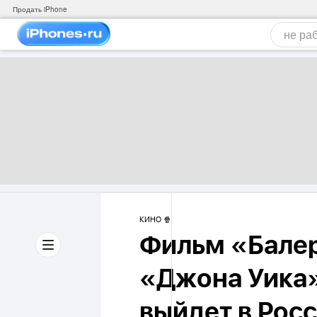
Продать iPhone
КИНО 🍿
Фильм «Бале
«Джона Уика»
выйдет в Рос