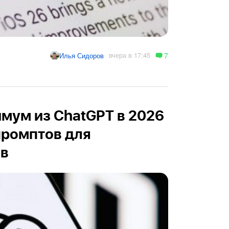
7
вчера в 17:45
Илья Сидоров
мум из ChatGPT в 2026
 промптов для
ов