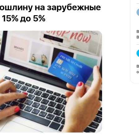
пошлину на зарубежные
 15% до 5%
В
В
В
о