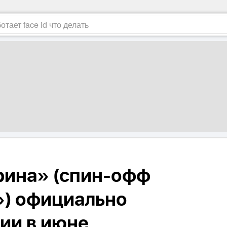
рина» (спин-офф
) официально
сии в июне