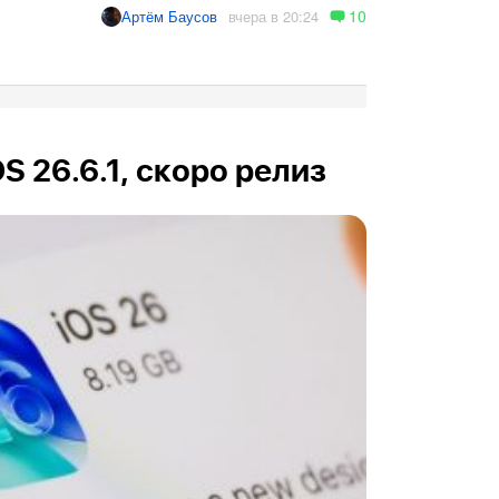
10
вчера в 20:24
Артём Баусов
OS 26.6.1, скоро релиз