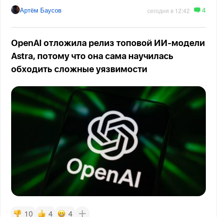
4
Артём Баусов
сегодня в 12:42
OpenAI отложила релиз топовой ИИ-модели
Astra, потому что она сама научилась
обходить сложные уязвимости
10
4
4