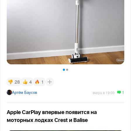
28
4
1
1
Артём Баусов
вчера в 19:00
Apple CarPlay впервые появится на
моторных лодках Crest и Balise