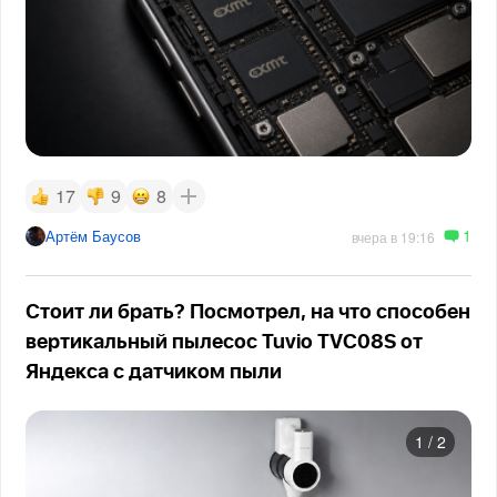
17
9
8
1
Артём Баусов
вчера в 19:16
Стоит ли брать? Посмотрел, на что способен
вертикальный пылесос Tuvio TVC08S от
Яндекса с датчиком пыли
1
/
2