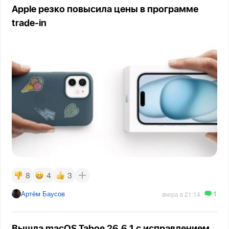
Apple резко повысила цены в программе
trade-in
8
4
3
1
Артём Баусов
вчера в 21:14