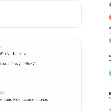
A
2
S 16.1 beta 1»
К
г
огнала саму себя 🙄
022
Б
з
 и айвотчей вышли сейчас