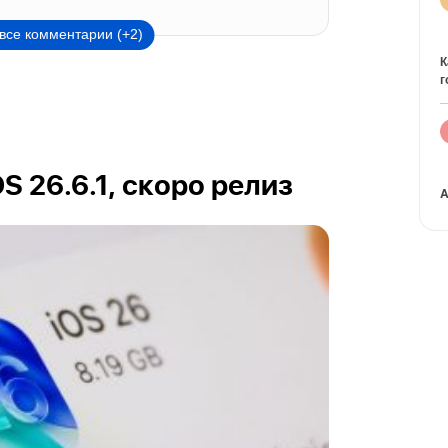
все комментарии (+2)
К
г
OS 26.6.1, скоро релиз
A