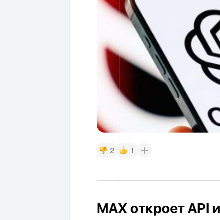
2
1
MAX откроет API 