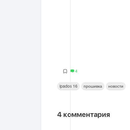
4
ipados 16
прошивка
новости
4
комментария