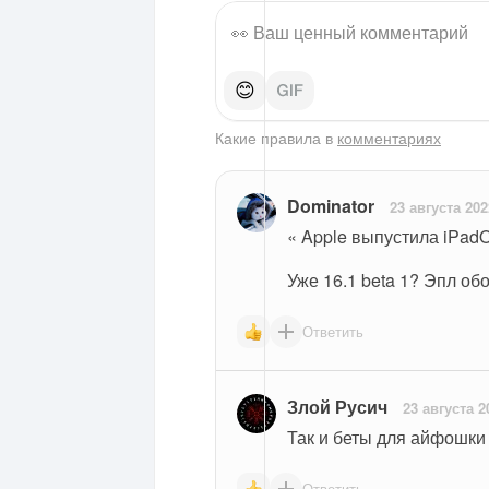
😊
Какие правила в
комментариях
Dominator
23 августа 202
« Apple выпустила iPadO
Уже 16.1 beta 1? Эпл об
Ответить
Злой Русич
23 августа 2
Так и беты для айфошки
Ответить