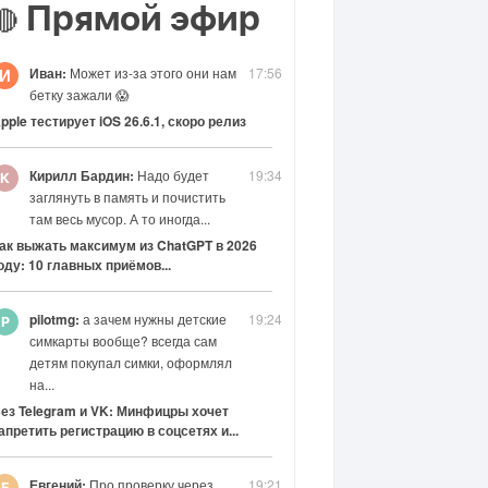
Прямой эфир
🔴
Иван:
Может из-за этого они нам
17:56
И
бетку зажали 😱
pple тестирует iOS 26.6.1, скоро релиз
Кирилл Бардин:
Надо будет
19:34
заглянуть в память и почистить
там весь мусор. А то иногда...
ак выжать максимум из ChatGPT в 2026
оду: 10 главных приёмов...
pilotmg:
а зачем нужны детские
19:24
симкарты вообще? всегда сам
детям покупал симки, оформлял
на...
ез Telegram и VK: Минфицры хочет
апретить регистрацию в соцсетях и...
Евгений:
Про проверку через
19:21