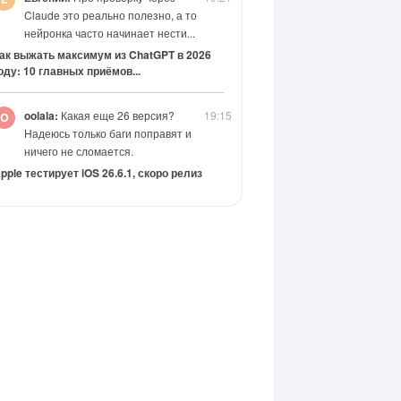
Claude это реально полезно, а то
нейронка часто начинает нести...
ак выжать максимум из ChatGPT в 2026
оду: 10 главных приёмов...
oolala:
Какая еще 26 версия?
19:15
Надеюсь только баги поправят и
ничего не сломается.
pple тестирует iOS 26.6.1, скоро релиз