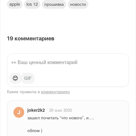
apple
ios 12
прошивка
новости
19
комментариев
😊
Какие правила в
комментариях
joker2k2
20 мая 2020
зашел почитать “что нового”, и….
облом )