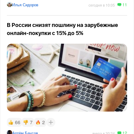
11
Илья Сидоров
сегодня в 10:05
В России снизят пошлину на зарубежные
онлайн-покупки с 15% до 5%
66
7
2
12
Артём Баусов
вчера в 20:24