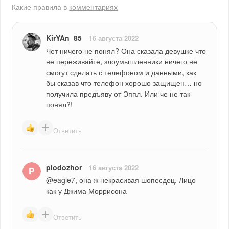
Какие правила в
комментариях
KirYAn_85
16 августа 2022
Чет ничего не понял? Она сказала девушке что 
не переживайте, злоумышленники ничего не 
смогут сделать с телефоном и данными, как 
бы сказав что телефон хорошо защищен… но 
получила предъяву от Эппл. Или че не так 
понял?!
Ответить
plodozhor
16 августа 2022
@eagle7, она ж некрасивая шопесдец. Лицо 
как у Джима Моррисона
Ответить