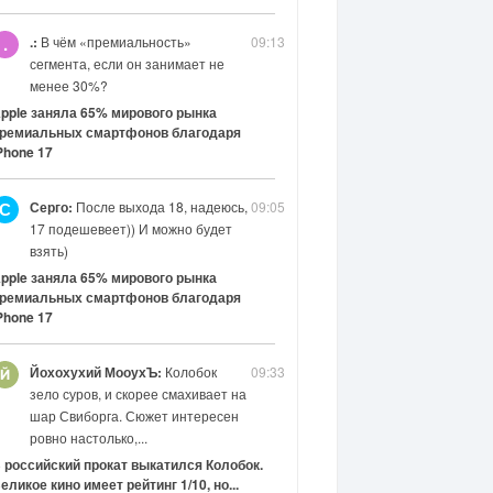
.:
В чём «премиальность»
09:13
.
сегмента, если он занимает не
менее 30%?
pple заняла 65% мирового рынка
ремиальных смартфонов благодаря
Phone 17
Серго:
После выхода 18, надеюсь,
09:05
С
17 подешевеет)) И можно будет
взять)
pple заняла 65% мирового рынка
ремиальных смартфонов благодаря
Phone 17
Йохохухий МооухЪ:
Колобок
09:33
зело суров, и скорее смахивает на
шар Свиборга. Сюжет интересен
ровно настолько,...
 российский прокат выкатился Колобок.
еликое кино имеет рейтинг 1/10, но...