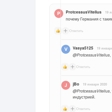
ProtcessusVitelius
19 я
почему Германия с таки
Ответить
Vasya5125
19 январ
@ProtcessusVitelius
,
Ответить
jBo
19 января 2020
@ProtcessusVitelius
,
индустрией.
Ответить