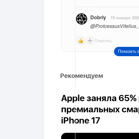
Dobriy
19 января 202
@ProtcessusVitelius
,
Ответить
Показать 
Рекомендуем
Apple заняла 65%
премиальных сма
iPhone 17