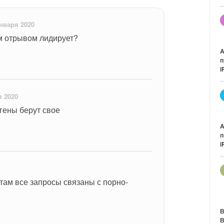
нваря 2020
м отрывом лидирует?
A
п
i
я 2020
 гены берут свое
A
п
i
 там все запросы связаны с порно-
В
В