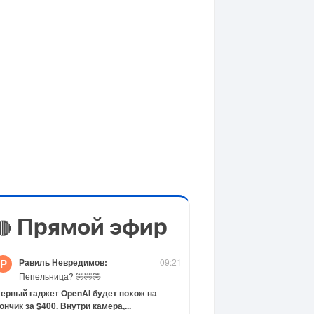
Прямой эфир
🔴
Равиль Невредимов:
09:21
Р
Пепельница? 🤣🤣🤣
ервый гаджет OpenAI будет похож на
ончик за $400. Внутри камера,...