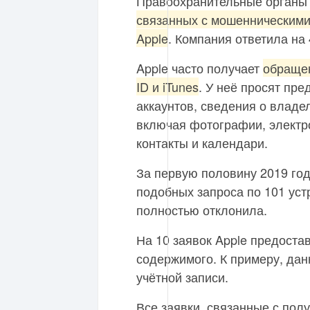
Правоохранительные органы 
связанных с мошенническими
Apple
. Компания ответила на 
Apple часто получает
обращен
ID и iTunes
. У неё просят пре
аккаунтов, сведения о владел
включая фотографии, электро
контакты и календари.
За первую половину 2019 год
подобных запроса по 101 устр
полностью отклонила.
На 10 заявок Apple предост
содержимого. К примеру, дан
учётной записи.
Все заявки, связанные с полу