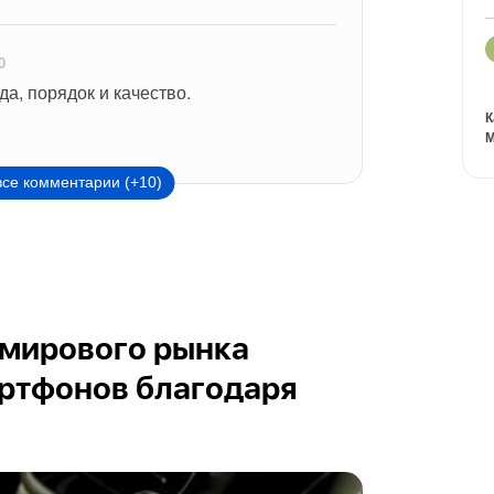
0
 да, порядок и качество.
К
М
все комментарии (+10)
 мирового рынка
ртфонов благодаря