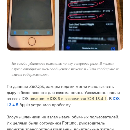
Не всегда удавалось взломать почту с первого раза. В таком
случае отображались сообщения с текстом «Это сообщение не
имеет содержимого».
По данным ZecOps, хакеры годами могли использовать
дыру в безопасности для взлома почты. Уязвимость нашли
во всех iOS
начиная с iOS 6 и заканчивая iOS 13.4.1
. В
iOS
13.4.5
Apple устранила проблему.
Злоумышленники не взламывали обычных пользователей.
Их целями были сотрудники Fortune, руководитель
японской транспортной компании, влиятельные жители