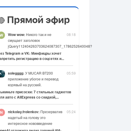
Прямой эфир
🔴
Wow wow:
Никого так и не
08:18
смущает заголовок
jQuery112404263703624087307_1786252640048?
ез Telegram и VK: Минфицры хочет
апретить регистрацию в соцсетях и...
solegggg:
У MUCAR BT200
05:59
приложение убогое и перевод
корявый на русский.
ыкиньте присоски: 7 стильных гаджетов
ля авто с AliExpress со скидкой,...
nickolay.frolenkov:
Презерватив
05:24
надетый на голову это
интересное нововведение
penAI отложила релиз топовой ИИ-