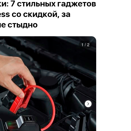
и: 7 стильных гаджетов
ess со скидкой, за
не стыдно
1
/
2