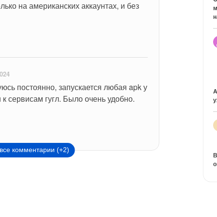
только на американских аккаунтах, и без 
м
н
024
уюсь постоянно, запускается любая apk у 
A
 к сервисам гугл. Было очень удобно. 
у
все комментарии (+2)
В
о