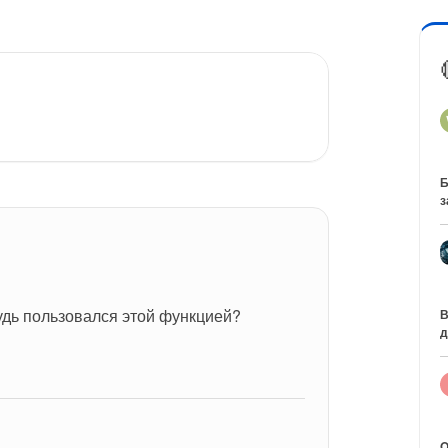
Б
з
удь пользовался этой функцией?
В
д
O