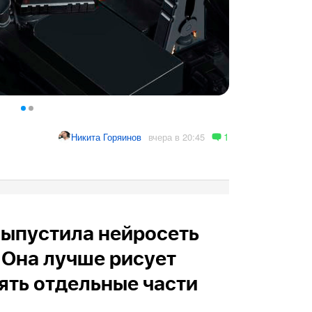
1
вчера в 20:45
Никита Горяинов
выпустила нейросеть
. Она лучше рисует
нять отдельные части