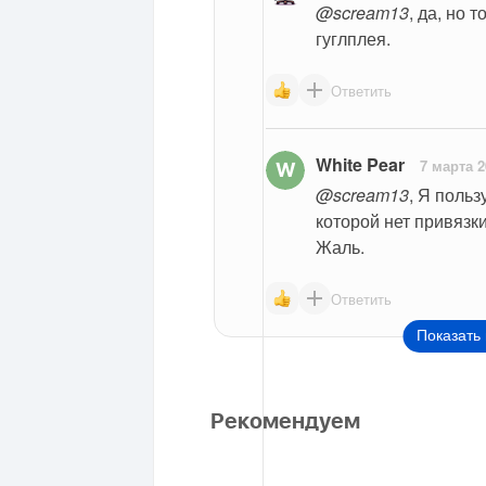
@scream13
, да, но 
гуглплея.
Ответить
White Pear
7 марта 2
@scream13
, Я польз
которой нет привязки
Жаль.
Ответить
Показать 
Рекомендуем