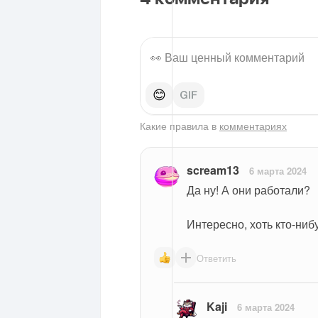
😊
Какие правила в
комментариях
scream13
6 марта 2024
Да ну! А они работали?
Интересно, хоть кто-ниб
Ответить
Kaji
6 марта 2024