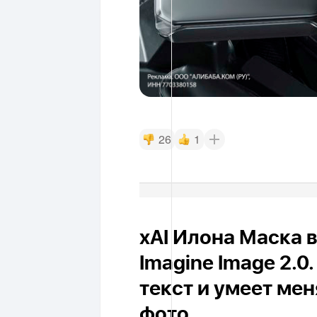
26
1
xAI Илона Маска 
Imagine Image 2.0
текст и умеет ме
фото