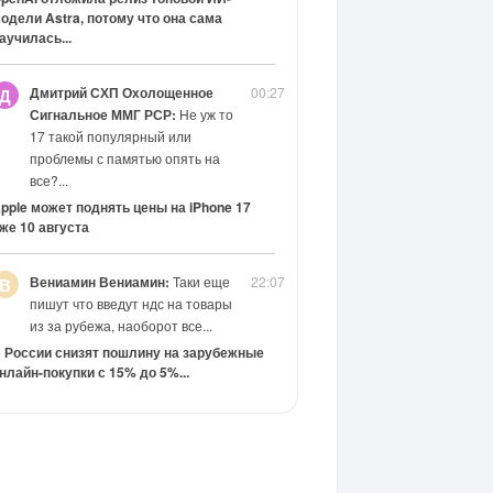
одели Astra, потому что она сама
аучилась...
Дмитрий СХП Охолощенное
00:27
Д
Сигнальное ММГ РСР:
Не уж то
17 такой популярный или
проблемы с памятью опять на
все?...
pple может поднять цены на iPhone 17
же 10 августа
Вениамин Вениамин:
Таки еще
22:07
В
пишут что введут ндс на товары
из за рубежа, наоборот все...
 России снизят пошлину на зарубежные
нлайн-покупки с 15% до 5%...