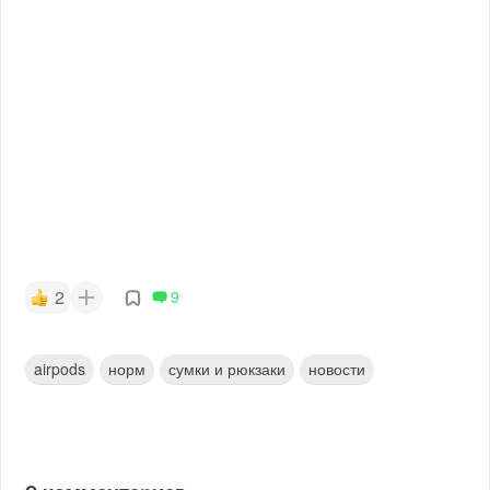
2
9
airpods
норм
сумки и рюкзаки
новости