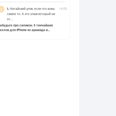
I.:
Китайский ymw, если что кожа
14:05
I
самое то. А это хлам который ни
от...
абудьте про силикон. 5 тончайших
ехлов для iPhone из арамида и...