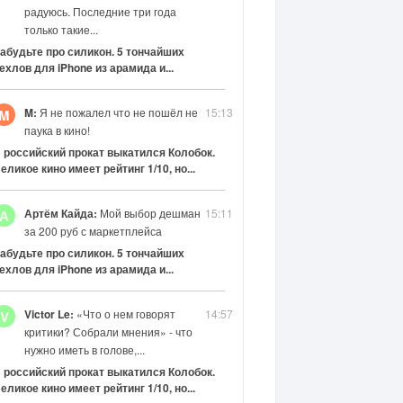
радуюсь. Последние три года
только такие...
абудьте про силикон. 5 тончайших
ехлов для iPhone из арамида и...
M:
Я не пожалел что не пошёл не
15:13
M
паука в кино!
 российский прокат выкатился Колобок.
еликое кино имеет рейтинг 1/10, но...
Артём Кайда:
Мой выбор дешман
15:11
А
за 200 руб с маркетплейса
абудьте про силикон. 5 тончайших
ехлов для iPhone из арамида и...
Victor Le:
«Что о нем говорят
14:57
V
критики? Собрали мнения» - что
нужно иметь в голове,...
 российский прокат выкатился Колобок.
еликое кино имеет рейтинг 1/10, но...