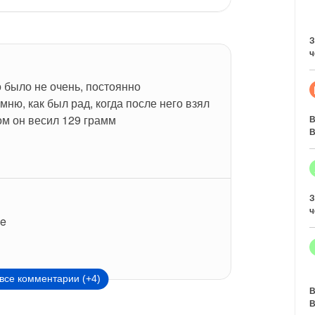
З
ч
 было не очень, постоянно 
ню, как был рад, когда после него взял 
ом он весил 129 грамм
В
В
З
ч
ne
все комментарии (+4)
В
В