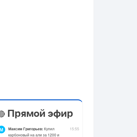
Прямой эфир
🔴
Максим Григорьев:
Купил
15:55
М
карбоновый на али за 1200 и