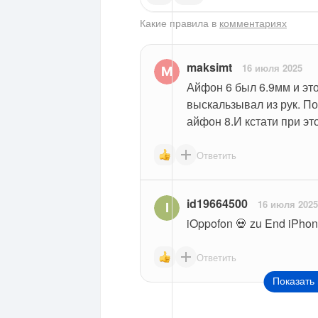
Какие правила в
комментариях
maksimt
16 июля 2025
Айфон 6 был 6.9мм и это
выскальзывал из рук. Пом
айфон 8.И кстати при эт
Ответить
id19664500
16 июля 2025
iOppofon 💀 zu End iPho
Ответить
Показать 