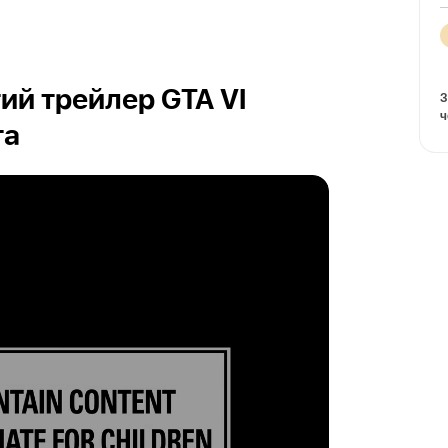
ий трейлер GTA VI
З
ч
та