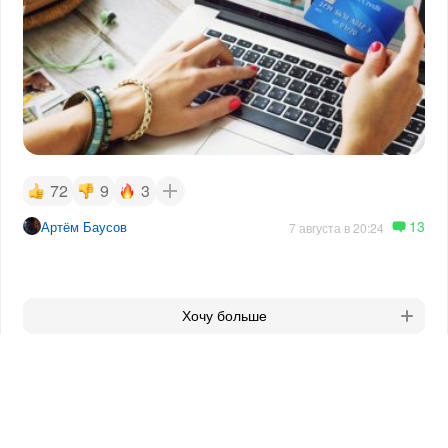
72
9
3
13
Артём Баусов
7 августа в 20:24
Хочу больше