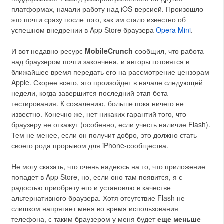
платформах, начали работу над iOS-версией. Произошло
это почти сразу после того, как им стало известно об
успешном внедрении в App Store браузера
Opera Mini
.
И вот недавно ресурс
MobileCrunch
сообщил, что работа
над браузером почти закончена, и авторы готовятся в
ближайшее время передать его на рассмотрение цензорам
Apple. Скорее всего, это произойдет в начале следующей
недели, когда завершится последний этап бета-
тестирования. К сожалению, больше пока ничего не
известно. Конечно же, нет никаких гарантий того, что
браузеру не откажут (особенно, если учесть наличие Flash).
Тем не менее, если он получит добро, это должно стать
своего рода прорывом для iPhone-сообщества.
Не могу сказать, что очень надеюсь на то, что приложение
попадет в App Store, но, если оно там появится, я с
радостью приобрету его и установлю в качестве
альтернативного браузера. Хотя отсутствие Flash не
слишком напрягает меня во время использования
телефона, с таким браузером у меня будет
еще меньше