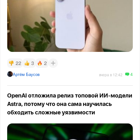
22
3
2
4
Артём Баусов
вчера в 12:42
OpenAI отложила релиз топовой ИИ-модели
Astra, потому что она сама научилась
обходить сложные уязвимости