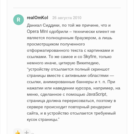
realOmKol
26 августа 2010
Даниал Сиддики, по той же причине, что и 
Opera Mini одобрили – технически клиент не 
является полноценным браузером, а лишь 
просмотрщиком полученного 
отформатированного текста с картинками и 
ссылками. То же самое и со Skyfire, только 
немного иначе, цитирую Википедию, 
“устройству отсылается полный скриншот 
страницы вместе с активными областями — 
ссылки, анимированные баннеры и т. п. При 
нажатии или наведении курсора, например, на 
меню, сделанное с помощью JavaScript, 
страница должна перерисоваться, поэтому в 
сервере происходит повторный рендеринг 
сайта, и в устройство отсылается требуемый 
кусок страницы.”