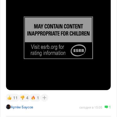
11
4
1
1
Артём Баусов
сегодня в 15:05