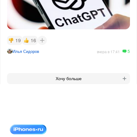
19
16
5
Илья Сидоров
вчера в 17:41
Хочу больше