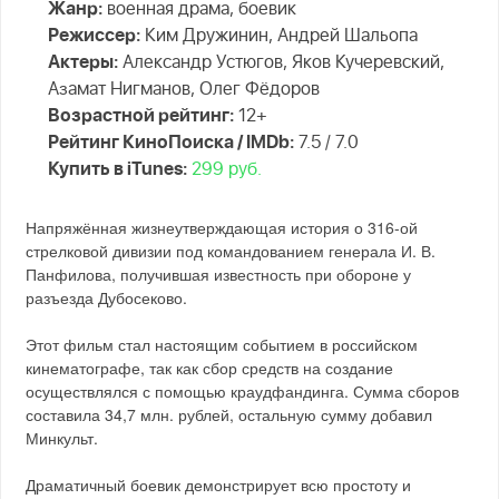
Жанр:
военная драма, боевик
Режиссер:
Ким Дружинин, Андрей Шальопа
Актеры:
Александр Устюгов, Яков Кучеревский,
Азамат Нигманов, Олег Фёдоров
Возрастной рейтинг:
12+
Рейтинг КиноПоиска / IMDb:
7.5 / 7.0
Купить в iTunes:
299 руб.
Напряжённая жизнеутверждающая история о 316-ой
стрелковой дивизии под командованием генерала И. В.
Панфилова, получившая известность при обороне у
разъезда Дубосеково.
Этот фильм стал настоящим событием в российском
кинематографе, так как сбор средств на создание
осуществлялся с помощью краудфандинга. Сумма сборов
составила 34,7 млн. рублей, остальную сумму добавил
Минкульт.
Драматичный боевик демонстрирует всю простоту и