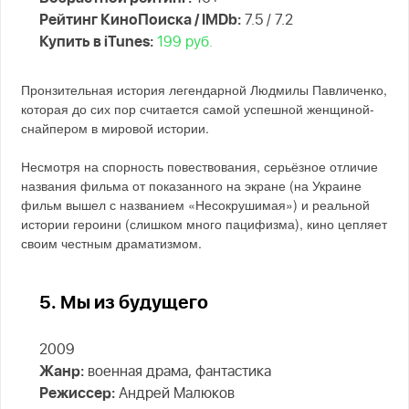
Рейтинг КиноПоиска / IMDb:
7.5 / 7.2
Купить в iTunes:
199 руб.
Пронзительная история легендарной Людмилы Павличенко,
которая до сих пор считается самой успешной женщиной-
снайпером в мировой истории.
Несмотря на спорность повествования, серьёзное отличие
названия фильма от показанного на экране (на Украине
фильм вышел с названием «Несокрушимая») и реальной
истории героини (слишком много пацифизма), кино цепляет
своим честным драматизмом.
5. Мы из будущего
2009
Жанр:
военная драма, фантастика
Режиссер:
Андрей Малюков