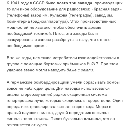
К 1941 году в СССР было
всего три завода
, производящих
то или иное оборудование для радиосвязи: «Красная заря»
(телефоны) завод им. Кулакова (телеграфы), завод им.
Коминтерна (радиоаппаратура). Этих производственных
мощностей не хватало, чтобы обеспечить армию
необходимой техникой. Плюс, эти заводы были
эвакуированы и заново развёрнуты в тылу, что отняло
необходимое время.
В те же годы, немецкие истребители взаимодействовали в
группе с помощью бортовых приёмников FuG 7. При этом,
ударное звено могли наводить
даже с земли
.
А германские бомбардировщики умели сбрасывать бомбы
вовсе не наблюдая цели. Для наводки использовался
аналог стереозвучания: радиолокационная система
генерировала лучи, которые сходились в городе-цели. Один
передатчик транслировал сигнал «тире» кода Морзе в
правый наушник пилота, другой передатчик посылал
сигналы типа «точка». Пилот буквально
слышал
, что он
отклоняется от курса.