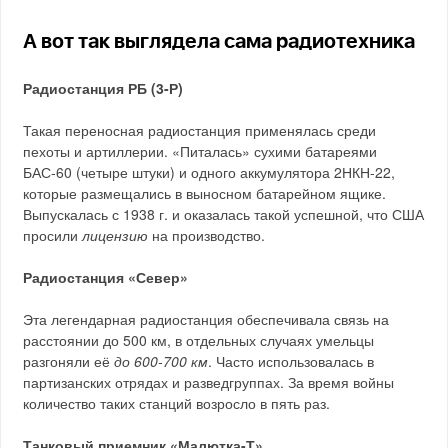
А вот так выглядела сама радиотехника
Радиостанция РБ (3-Р)
Такая переносная радиостанция применялась среди
пехоты и артиллерии. «Питалась» сухими батареями
БАС-60 (четыре штуки) и одного аккумулятора 2НКН-22,
которые размещались в выносном батарейном ящике.
Выпускалась с 1938 г. и оказалась такой успешной, что США
просили
лицензию
на производство.
Радиостанция «Север»
Эта легендарная радиостанция обеспечивала связь на
расстоянии до 500 км, в отдельных случаях умельцы
разгоняли её
до 600-700 км
. Часто использовалась в
партизанских отрядах и разведгруппах. За время войны
количество таких станций возросло в пять раз.
Танковый приемник «Малютка-Т»