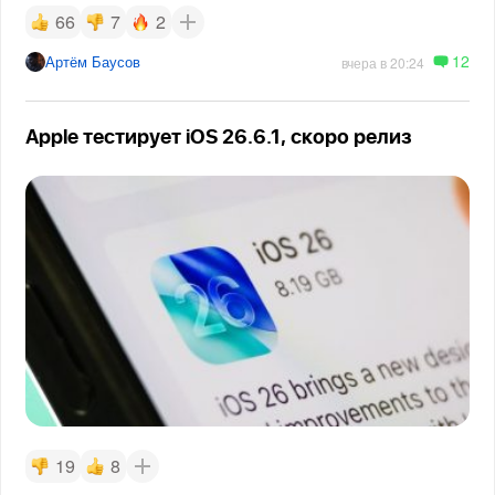
66
7
2
12
Артём Баусов
вчера в 20:24
Apple тестирует iOS 26.6.1, скоро релиз
19
8