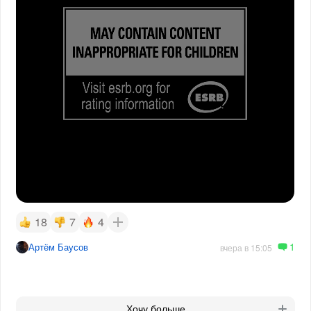
18
7
4
1
Артём Баусов
вчера в 15:05
Хочу больше