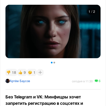
1
/
2
18
9
1
6
Артём Баусов
сегодня в 11:30
Без Telegram и VK: Минфицры хочет
запретить регистрацию в соцсетях и