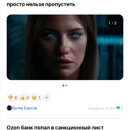
просто нельзя пропустить
1
/
2
6
2
1
1
Артём Баусов
сегодня в 13:30
Ozon банк попал в санкционный лист