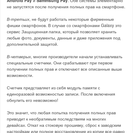
Android Pay
и
Sammsung Pay
. Обе системы элементарно
не запустятся после получения полных прав на смартфоне.
В-третьих
, не будут работать некоторые фирменные
фишки смартфонов. В случае со смартфонами Galaxy это
сервис
Защищенная папка
, который позволяет хранить
любые фото, документы, данные и даже приложения под
дополнительной защитой.
В-четверых
, многие производители начали устанавливать
специальные счетчики. Они срабатывают при первом
получении полных прав и отключают все описанные выше
возможности.
Счетчик представляет из себя модуль памяти с
единоразовой возможностью записи. После включения
обнулить его невозможно!
Это значит, что любая попытка получения полных прав
приводит к необратимым последствиям на многих
девайсах. Откат на стоковую прошивку, сброс к заводским
настройкам или полное восстановление из копии все-равно