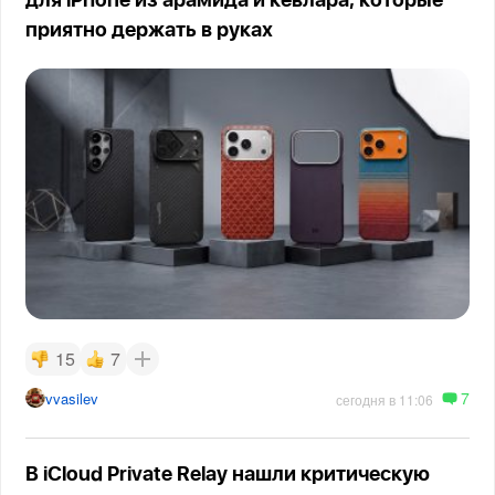
для iPhone из арамида и кевлара, которые
приятно держать в руках
15
7
7
vvasilev
сегодня в 11:06
В iCloud Private Relay нашли критическую