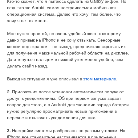
Кто-то скажет, что я пытаюсь сделать из Galaxy айфон. Но
ведь это же Anroid, самая настраиваемая мобильная
операционная система. Делаю что хочу, тем более, что
хочу я не так много.
Мне нужен простой, но очень удобный жест, к которому
давно привык на iPhone и не хочу отвыкать. Сенсорные
кнопки под экраном – не выход, предпочитаю скрывать их
для получения максимальной рабочей области на дисплее.
Да и тянуться пальцем в нижний угол менее удобно, чем
делать свайп назад.
Выход из ситуации я уже описывал в
этом материале
.
2.
Приложения после установки автоматически получают
доступ к уведомлениям. iOS при первом запуске задает
вопрос для этого, а в Android для экономии заряда батареи
нужно регулярно просматривать новые приложений в
перечне и отключать уведомления для них.
3.
Настройки системы разбросаны по разным уголкам. На
iPhone все стандартное настраивается в приложении