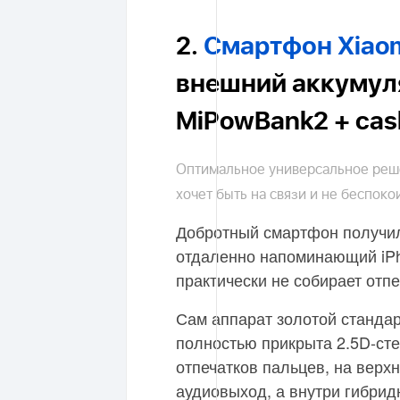
2.
Смартфон Xiaom
внешний аккумул
MiPowBank2 + cas
Оптимальное универсальное реше
хочет быть на связи и не беспоко
Добротный смартфон получил
отдаленно напоминающий iPh
практически не собирает отпе
Сам аппарат золотой стандар
полностью прикрыта 2.5D-сте
отпечатков пальцев, на верх
аудиовыход, а внутри гибрид