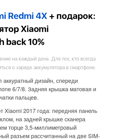
i Redmi 4X
+ подарок:
ятор Xiaomi
h back 10%
ние на каждый день. Для тех, кто всегда
иться о заряде аккумулятора в смартфоне.
 аккуратный дизайн, спереди
one 6/7/8. Задняя крышка матовая и
чатки пальцев.
т Xiaomi 2017 года: передняя панель
клом, на задней крышке сканера
нем торце 3,5-миллиметровый
ный разъем рассчитанный на две SIM-