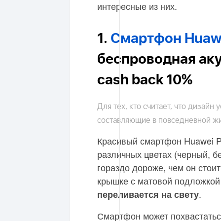
интересные из них.
1.
Смартфон Huawei
беспроводная аку
cash back 10%
Для тех, кто считает, что дизайн
составляющие в повседневной ж
Красивый смартфон Huawei P1
различных цветах (черный, б
гораздо дороже, чем он стоит
крышке с матовой подложкой 
.
переливается на свету
Смартфон может похвастатьс