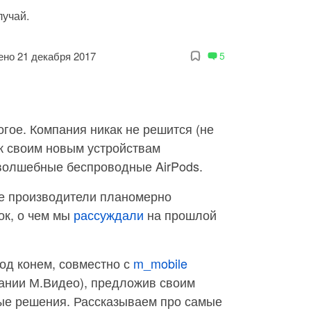
лучай.
но 21 декабря 2017
5
огое. Компания никак не решится (не
 к своим новым устройствам
 волшебные беспроводные AirPods.
ие производители планомерно
ок, о чем мы
рассуждали
на прошлой
од конем, совместно с
m_mobile
ании М.Видео), предложив своим
ые решения. Рассказываем про самые