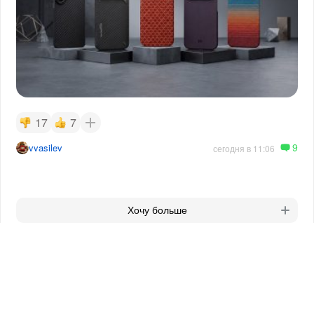
17
7
9
vvasilev
сегодня в 11:06
Хочу больше