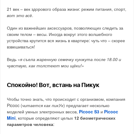
21 век – век здорового образа жизни: режим питания, спорт,
вот это всё
.
Один из важнейших аксессуаров, позволяющих следить за
своим телом – весы. Иногда вокруг этого волшебного
устройства крутится вся жизнь в квартире: чуть что – скорее
взвешиваться!
Ведь «
я съела жаренную семечку кунжута после 18.00 и
чувствую, как толстеют мои щёки!
»
Спокойно! Вот, встань на Пикук
Чтобы точно знать, что происходит с организмом, компания
Picooc (
читается как пикУк
) предлагает несколько
моделей умных электронных весов,
Picooc S3
и
Picooc
Mini
, которые определяют целых
12 биометрических
параметров человека
: