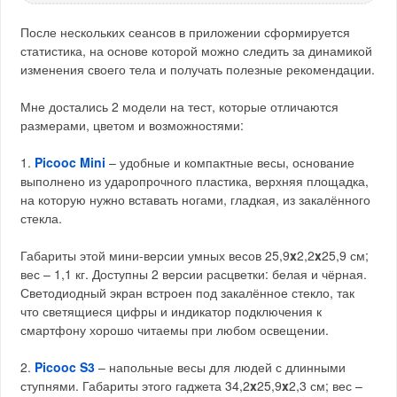
После нескольких сеансов в приложении сформируется
статистика, на основе которой можно следить за динамикой
изменения своего тела и получать полезные рекомендации.
Мне достались 2 модели на тест, которые отличаются
размерами, цветом и возможностями:
1.
Picooc Mini
– удобные и компактные весы, основание
выполнено из ударопрочного пластика, верхняя площадка,
на которую нужно вставать ногами, гладкая, из закалённого
стекла.
Габариты этой мини-версии умных весов 25,9
x
2,2
x
25,9 см;
вес – 1,1 кг. Доступны 2 версии расцветки: белая и чёрная.
Светодиодный экран встроен под закалённое стекло, так
что светящиеся цифры и индикатор подключения к
смартфону хорошо читаемы при любом освещении.
2.
Picooc S3
– напольные весы для людей с длинными
ступнями. Габариты этого гаджета 34,2
x
25,9
x
2,3 см; вес –