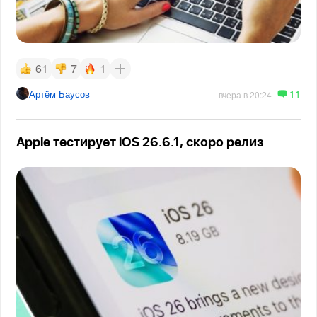
61
7
1
11
Артём Баусов
вчера в 20:24
Apple тестирует iOS 26.6.1, скоро релиз