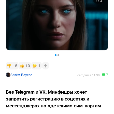
1
/
2
18
10
1
7
Артём Баусов
сегодня в 11:30
Без Telegram и VK: Минфицры хочет
запретить регистрацию в соцсетях и
мессенджерах по «детским» сим-картам