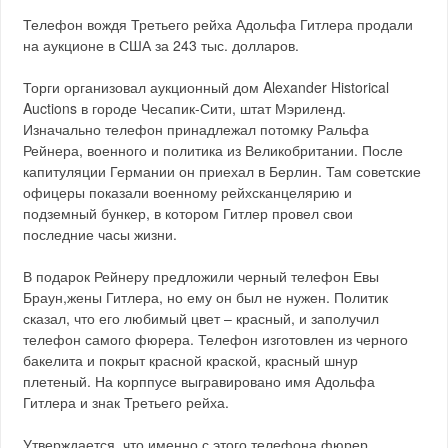
Телефон вождя Третьего рейха Адольфа Гитлера продали
на аукционе в США за 243 тыс. долларов.
Торги организовал аукционный дом Alexander Historical
Auctions в городе Чесапик-Сити, штат Мэриленд.
Изначально телефон принадлежал потомку Ральфа
Рейнера, военного и политика из Великобритании. После
капитуляции Германии он приехал в Берлин. Там советские
офицеры показали военному рейхсканцелярию и
подземный бункер, в котором Гитлер провел свои
последние часы жизни.
В подарок Рейнеру предложили черный телефон Евы
Браун,жены Гитлера, но ему он был не нужен. Политик
сказал, что его любимый цвет – красный, и заполучил
телефон самого фюрера. Телефон изготовлен из черного
бакелита и покрыт красной краской, красный шнур
плетеный. На корппусе выгравировано имя Адольфа
Гитлера и знак Третьего рейха.
Утверждается, что именно с этого телефона фюрер