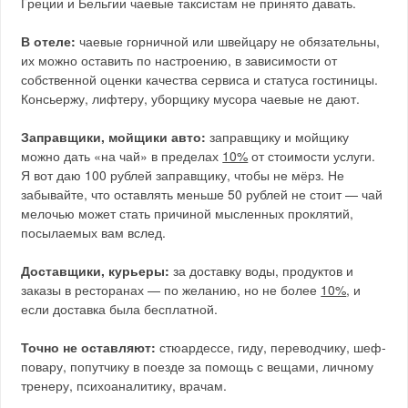
Греции и Бельгии чаевые таксистам не принято давать.
В отеле:
чаевые горничной или швейцару не обязательны,
их можно оставить по настроению, в зависимости от
собственной оценки качества сервиса и статуса гостиницы.
Консьержу, лифтеру, уборщику мусора чаевые не дают.
Заправщики, мойщики авто:
заправщику и мойщику
можно дать «на чай» в пределах
10%
от стоимости услуги.
Я вот даю 100 рублей заправщику, чтобы не мёрз. Не
забывайте, что оставлять меньше 50 рублей не стоит — чай
мелочью может стать причиной мысленных проклятий,
посылаемых вам вслед.
Доставщики, курьеры:
за доставку воды, продуктов и
заказы в ресторанах — по желанию, но не более
10%
, и
если доставка была бесплатной.
Точно не оставляют:
стюардессе, гиду, переводчику, шеф-
повару, попутчику в поезде за помощь с вещами, личному
тренеру, психоаналитику, врачам.