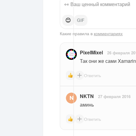
😊
Какие правила в
комментариях
PixelMixel
26 февраля 20
Так они же сами Xamarin
Ответить
NKTN
27 февраля 2016
аминь
Ответить