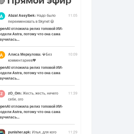
Прямой эфир
🔴
Abzal Assylbek:
Надо было
11:05
A
переименовать в Skynet 😃
penAI отложила релиз топовой ИИ-
одели Astra, потому что она сама
аучилась...
Алиса Меркулова:
💎Без
10:09
А
комментариев💖
penAI отложила релиз топовой ИИ-
одели Astra, потому что она сама
аучилась...
zO_Om:
Жесть, жесть, ничего
11:39
себе, ого
penAI отложила релиз топовой ИИ-
одели Astra, потому что она сама
аучилась...
punisher.apk:
Илья, для кого
11:29