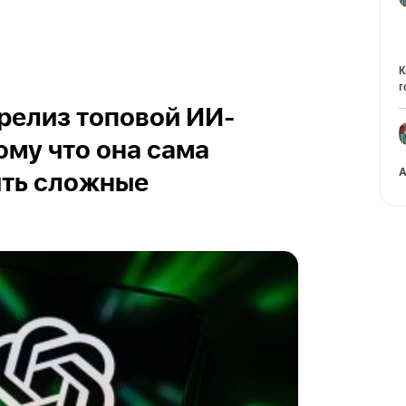
К
г
релиз топовой ИИ-
ому что она сама
A
ить сложные