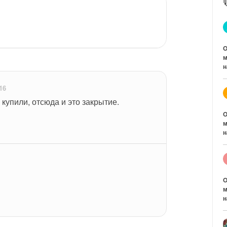
O
м
н
16
 купили, отсюда и это закрытие.
O
м
н
O
м
н