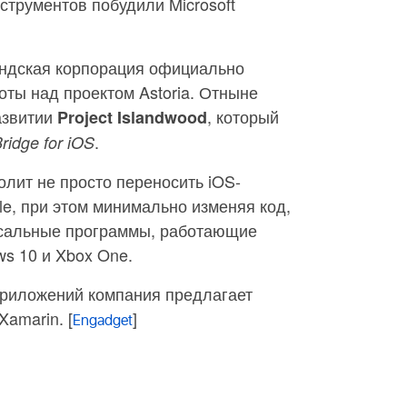
струментов побудили Microsoft
ндская корпорация официально
ты над проектом Astoria. Отныне
развитии
, который
Project Islandwood
.
idge for iOS
олит не просто переносить iOS-
e, при этом минимально изменяя код,
ерсальные программы, работающие
s 10 и Xbox One.
приложений компания предлагает
Xamarin. [
]
Engadget