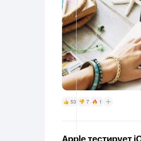
53
7
1
Apple тестирует i