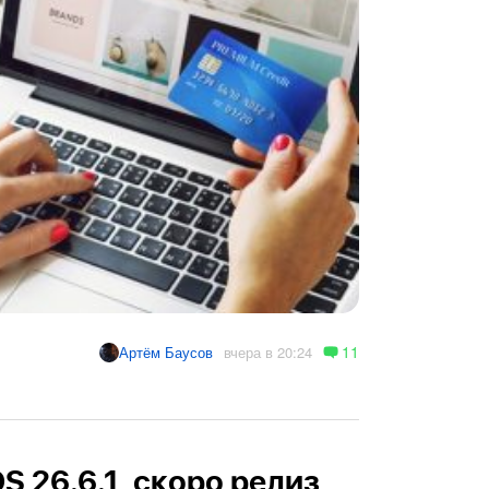
11
вчера в 20:24
Артём Баусов
OS 26.6.1, скоро релиз