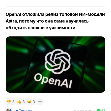
OpenAI отложила релиз топовой ИИ-модели
Astra, потому что она сама научилась
обходить сложные уязвимости
8
3
3
11
Илья Сидоров
сегодня в 10:05