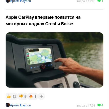
1
Артём Баусов
вчера в 19:00
Apple CarPlay впервые появится на
моторных лодках Crest и Balise
12
9
1
4
Артём Баусов
вчера в 17:01