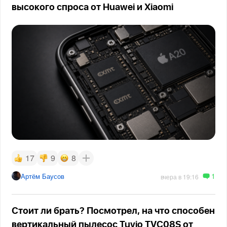
высокого спроса от Huawei и Xiaomi
17
9
8
1
Артём Баусов
вчера в 19:16
Стоит ли брать? Посмотрел, на что способен
вертикальный пылесос Tuvio TVC08S от