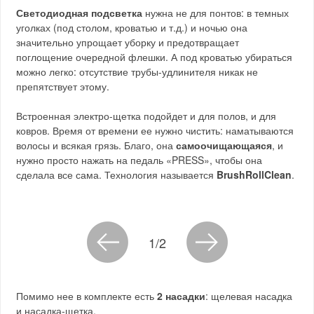
Светодиодная подсветка
нужна не для понтов: в темных
уголках (под столом, кроватью и т.д.) и ночью она
значительно упрощает уборку и предотвращает
поглощение очередной флешки. А под кроватью убираться
можно легко: отсутствие трубы-удлинителя никак не
препятствует этому.
Встроенная электро-щетка подойдет и для полов, и для
ковров. Время от времени ее нужно чистить: наматываются
волосы и всякая грязь. Благо, она
самоочищающаяся
, и
нужно просто нажать на педаль «PRESS», чтобы она
сделала все сама. Технология называется
BrushRollClean
.
1/2
Помимо нее в комплекте есть
2 насадки
: щелевая насадка
и насадка-щетка.