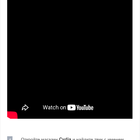
Откройте магазин
Cydia
и найдите твик с именем