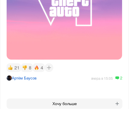
21
8
4
2
Артём Баусов
вчера в 15:05
Хочу больше