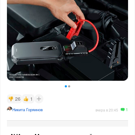
26
1
1
Никита Горяинов
вчера в 20:45