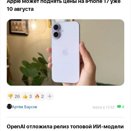
Apple может поднять цены на iPhone 17 уже
10 августа
26
3
2
4
Артём Баусов
вчера в 12:42
OpenAI отложила релиз топовой ИИ-модели