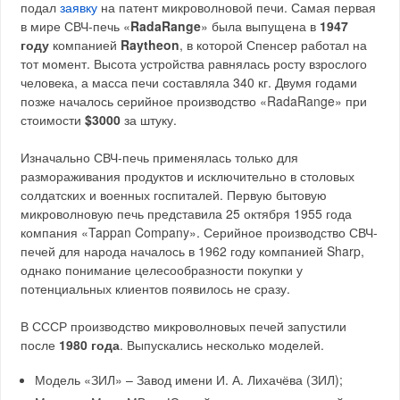
подал
заявку
на патент микроволновой печи. Самая первая
в мире СВЧ-печь «
RadaRange
» была выпущена в
1947
году
компанией
Raytheon
, в которой Спенсер работал на
тот момент. Высота устройства равнялась росту взрослого
человека, а масса печи составляла 340 кг. Двумя годами
позже началось серийное производство «RadaRange» при
стоимости
$3000
за штуку.
Изначально СВЧ-печь применялась только для
размораживания продуктов и исключительно в столовых
солдатских и военных госпиталей. Первую бытовую
микроволновую печь представила 25 октября 1955 года
компания «Tappan Company». Серийное производство СВЧ-
печей для народа началось в 1962 году компанией Sharp,
однако понимание целесообразности покупки у
потенциальных клиентов появилось не сразу.
В СССР производство микроволновых печей запустили
после
1980 года
. Выпускались несколько моделей.
Модель «ЗИЛ» – Завод имени И. А. Лихачёва (ЗИЛ);