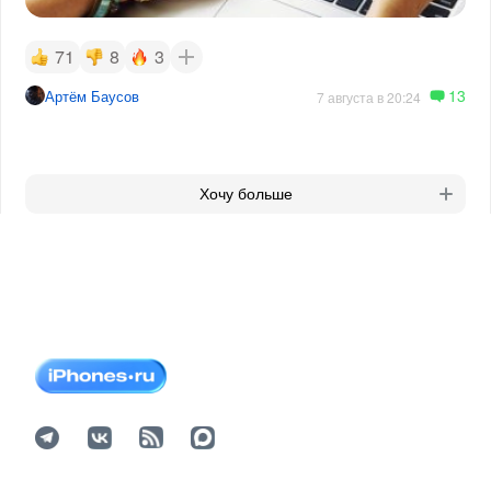
71
8
3
13
Артём Баусов
7 августа в 20:24
Хочу больше