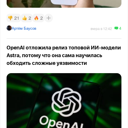
21
2
2
4
Артём Баусов
вчера в 12:42
OpenAI отложила релиз топовой ИИ-модели
Astra, потому что она сама научилась
обходить сложные уязвимости