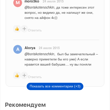
moro3ko
24 июля 2015
@boriskotenochkin
, да тоже интересен этот 
вопрос, но видимо да, не напишут же они, 
снято на айфон 4с))
Ответить
Alorya
24 июля 2015
@boriskotenochkin
,  был бы замечательный – 
наверно приметили бы его уже) А если 
нравится вашей бабушке… ну вы поняли
Ответить
Показать все комментарии (+3)
Рекомендуем