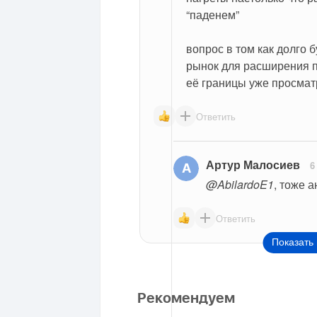
“паденем”
вопрос в том как долго б
рынок для расширения п
её границы уже просма
Ответить
Артур Малосиев
6
@AbilardoE1
, тоже 
Ответить
Показать 
Рекомендуем