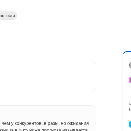
новости
Б
з
чем у конкурентов, в разы, но ожидания 
азница в 10% ниже прогноза называется 