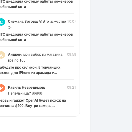
ТС внедрила систему работы инженеров
обильной сети
Снежана Зотова:
🎯Это искусство
10:07
С
🥳
ТС внедрила систему работы инженеров
обильной сети
Андрей:
мой выбор из магазина
09:59
А
все по 100
абудьте про силикон. 5 тончайших
ехлов для iPhone из арамида и...
Равиль Невредимов:
09:21
Р
Пепельница? 🤣🤣🤣
ервый гаджет OpenAI будет похож на
ончик за $400. Внутри камера,...