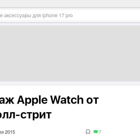
аж Apple Watch от
олл-стрит
ля 2015
7