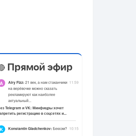
Прямой эфир
🔴
Airy Fizz:
21 век, а нам стаканчики
11:59
A
на верёвочке можно сказать
рекламируют как наиболее
актуальный...
ез Telegram и VK: Минфицры хочет
апретить регистрацию в соцсетях и...
Konstantin Gladchenkov:
Бекхэм?
10:15
K