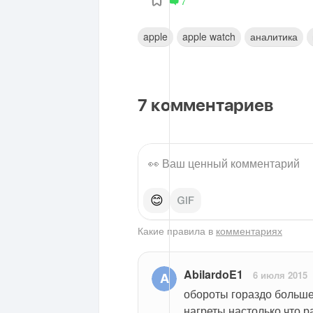
7
apple
apple watch
аналитика
7
комментариев
😊
Какие правила в
комментариях
AbilardoE1
6 июля 2015
обороты гораздо больше 
нагреты настолько что р