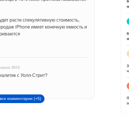
М
м
удет расти спекулятивную стоимость, 
родаж iPhone имеет конечную емкость и 
триваются
М
м
З
 июля 2015
ч
аналитик с Уолл-Стрит?
П
все комментарии (+5)
п