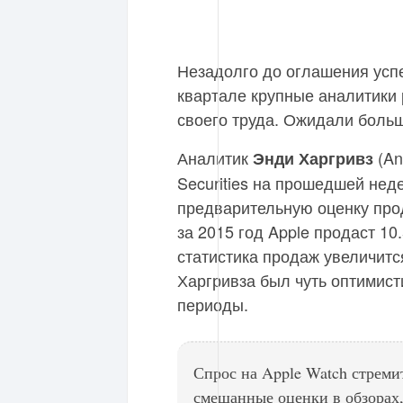
Незадолго до оглашения усп
квартале крупные аналитики
своего труда. Ожидали больш
Аналитик
(An
Энди Харгривз
Securities на прошедшей нед
предварительную оценку прод
за 2015 год Apple продаст 10.
статистика продаж увеличитс
Харгривза был чуть оптимист
периоды.
Спрос на Apple Watch стреми
смешанные оценки в обзорах,