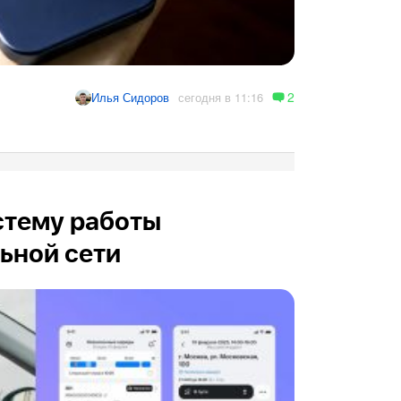
2
сегодня в 11:16
Илья Сидоров
стему работы
ьной сети