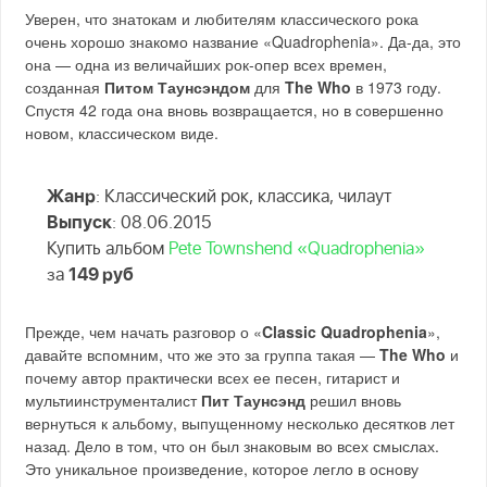
Уверен, что знатокам и любителям классического рока
очень хорошо знакомо название «Quadrophenia». Да-да, это
она — одна из величайших рок-опер всех времен,
созданная
Питом Таунсэндом
для
The Who
в 1973 году.
Спустя 42 года она вновь возвращается, но в совершенно
новом, классическом виде.
Жанр
: Классический рок, классика, чилаут
Выпуск
: 08.06.2015
Купить альбом
Pete Townshend «Quadrophenia»
за
149 руб
Прежде, чем начать разговор о «
Classic Quadrophenia
»,
давайте вспомним, что же это за группа такая —
The Who
и
почему автор практически всех ее песен, гитарист и
мультиинструменталист
Пит Таунсэнд
решил вновь
вернуться к альбому, выпущенному несколько десятков лет
назад. Дело в том, что он был знаковым во всех смыслах.
Это уникальное произведение, которое легло в основу