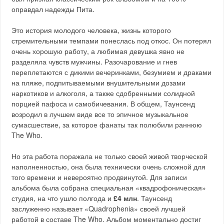
оправдал надежды Пита.
Это история молодого человека, жизнь которого
стремительными темпами понеслась под откос. Он потерял
очень хорошую работу, а любимая девушка явно не
разделяла чувств мужчины. Разочарование и гнев
переплетаются с дикими вечеринками, безумием и драками
на пляже, подпитываемыми внушительными дозами
наркотиков и алкоголя, а также сдобренными солидной
порцией пафоса и самобичевания. В общем, Таунсенд
возродил в лучшем виде все то эпичное музыкальное
сумасшествие, за которое фанаты так полюбили раннюю
The Who.
Но эта работа поражала не только своей живой творческой
наполненностью, она была технически очень сложной для
того времени и невероятно продвинутой. Для записи
альбома была собрана специальная «квадрофоническая»
студия, на что ушло полгода и
£4 млн
. Таунсенд
заслуженно называет «Quadrophenia» своей лучшей
работой в составе The Who. Альбом моментально достиг