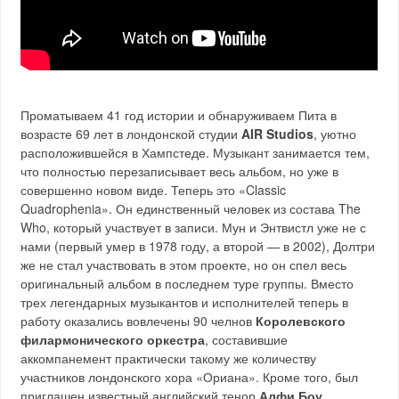
Проматываем 41 год истории и обнаруживаем Пита в
возрасте 69 лет в лондонской студии
AIR Studios
, уютно
расположившейся в Хампстеде. Музыкант занимается тем,
что полностью перезаписывает весь альбом, но уже в
совершенно новом виде. Теперь это «Classic
Quadrophenia». Он единственный человек из состава The
Who, который участвует в записи. Мун и Энтвистл уже не с
нами (первый умер в 1978 году, а второй — в 2002), Долтри
же не стал участвовать в этом проекте, но он спел весь
оригинальный альбом в последнем туре группы. Вместо
трех легендарных музыкантов и исполнителей теперь в
работу оказались вовлечены 90 челнов
Королевского
филармонического оркестра
, составившие
аккомпанемент практически такому же количеству
участников лондонского хора «Ориана». Кроме того, был
приглашен известный английский тенор
Алфи Боу
,