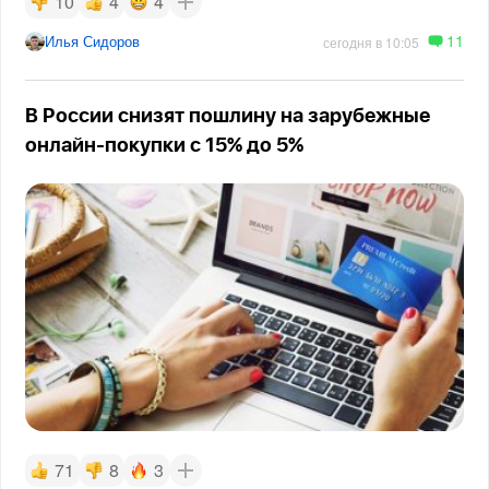
10
4
4
11
Илья Сидоров
сегодня в 10:05
В России снизят пошлину на зарубежные
онлайн-покупки с 15% до 5%
71
8
3