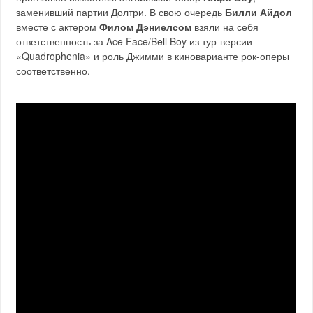
заменивший партии Долтри. В свою очередь
Билли Айдол
вместе с актером
Филом Дэниелсом
взяли на себя
ответственность за Ace Face/Bell Boy из тур-версии
«Quadrophenia» и роль Джимми в киноварианте рок-оперы
соответственно.