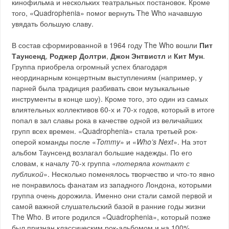
кинофильма и нескольких театральных постановок. Кроме
того, «Quadrophenia» помог вернуть The Who начавшую
увядать большую славу.
В состав сформированной в 1964 году The Who вошли
Пит
Таунсенд
,
Роджер Долтри
,
Джон Энтвистл
и
Кит Мун
.
Группа приобрела огромный успех благодаря
неординарным концертным выступлениям (например, у
парней была традиция разбивать свои музыкальные
инструменты в конце шоу). Кроме того, это один из самых
влиятельных коллективов 60-х и 70-х годов, который в итоге
попал в зал славы рока в качестве одной из величайших
групп всех времен. «Quadrophenia» стала третьей рок-
оперой команды после «
Tommy
» и «
Who’s Next
». На этот
альбом Таунсенд возлагал большие надежды. По его
словам, к началу 70-х группа «
потеряла контакт с
публикой
». Несколько поменялось творчество и что-то явно
не понравилось фанатам из западного Лондона, которыми
группа очень дорожила. Именно они стали самой первой и
самой важной слушательский базой в ранние годы жизни
The Who. В итоге родился «Quadrophenia», который позже
был признан классическим рок-альбомом и на 100%