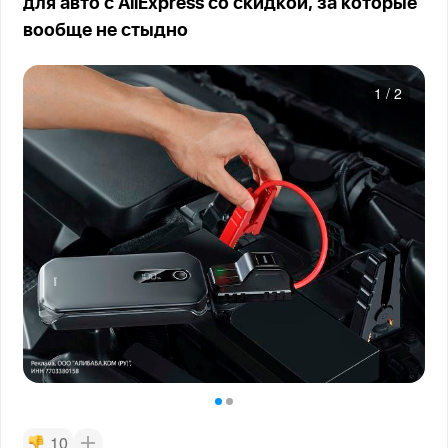
для авто с AliExpress со скидкой, за которые
вообще не стыдно
1
/
2
10