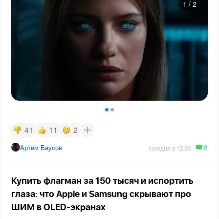
1
/
2
41
11
2
8
Артём Баусов
сегодня в 12:30
Купить флагман за 150 тысяч и испортить
глаза: что Apple и Samsung скрывают про
ШИМ в OLED-экранах