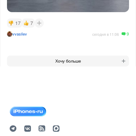
17
7
9
vvasilev
сегодня в 11:06
Хочу больше