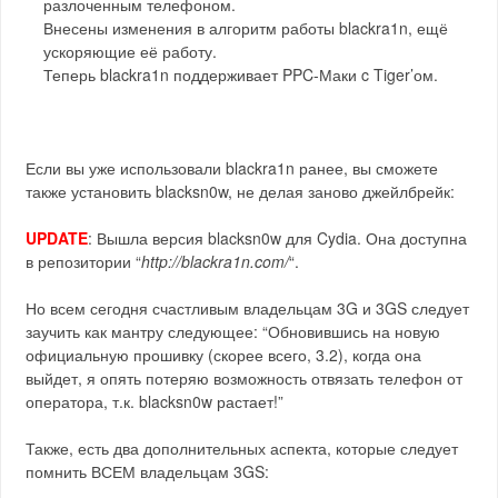
разлоченным телефоном.
Внесены изменения в алгоритм работы blackra1n, ещё
ускоряющие её работу.
Теперь blackra1n поддерживает PPC-Маки c Tiger’ом.
Если вы уже использовали blackra1n ранее, вы сможете
также установить blacksn0w, не делая заново джейлбрейк:
UPDATE
: Вышла версия blacksn0w для Cydia. Она доступна
в репозитории “
http://blackra1n.com/
“.
Но всем сегодня счастливым владельцам 3G и 3GS следует
заучить как мантру следующее: “Обновившись на новую
официальную прошивку (скорее всего, 3.2), когда она
выйдет, я опять потеряю возможность отвязать телефон от
оператора, т.к. blacksn0w растает!”
Также, есть два дополнительных аспекта, которые следует
помнить ВСЕМ владельцам 3GS: