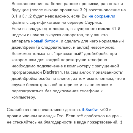
Восстановление на более ранние прошивки, равно как и
будущее (после выхода прошивки 3.2) восстановление на
3.1 и 3.1.2 будет невозможно, если Вы
не сохранили
файлы с сертификатами на сервере Саурика.
Если вы владелец телефона, выпущенного
после
41-й
недели с начала выпуска аппаратов, то у вашего
аппарата
новый бутром
, и сделать для него нормальный
джейлбрейк (а следовательно, и анлок) невозможно.
Возможен только т.н. “привязанный” джейлбрейк, при
котором вам для каждой перезагрузки телефона
необходимо подключение к компьютеру с запущенной
програграммой Blackra1n. На сам анлок “привязанность”
джейлбрейка особо не влияет, за тем исключением, что в
случае бесконтрольной потери сети вы не сможете
перезагрузиться без подключения телефона к
компьютеру.
Спасибо за наше счастливое детство:
ih8sn0w
, kr00 и
прочим членам команды Гео. Если всё сработало на ура –
не стесняйтесь на благодарности в виде пожертвований. :)