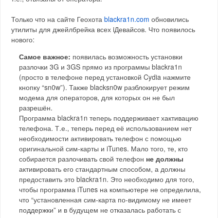
Только что на сайте Геохота
blackra1n.com
обновились
утилиты для джейлбрейка всех iДевайсов. Что появилось
нового:
Самое важное:
появилась возможность установки
разлочки 3G и 3GS прямо из программы blackra1n
(просто в телефоне перед установкой Cydia нажмите
кнопку “sn0w”). Также blacksn0w разблокирует режим
модема для операторов, для которых он не был
разрешён.
Программа blackra1n теперь поддерживает хактивацию
телефона. Т.е., теперь перед её использованием нет
необходимости активировать телефон с помощью
оригинальной сим-карты и iTunes. Мало того, те, кто
собирается разлочивать свой телефон
не должны
активировать его стандартным способом, а должны
предоставить это blackra1n. Это необходимо для того,
чтобы программа iTunes на компьютере не определила,
что “установленная сим-карта по-видимому не имеет
поддержки” и в будущем не отказалась работать с