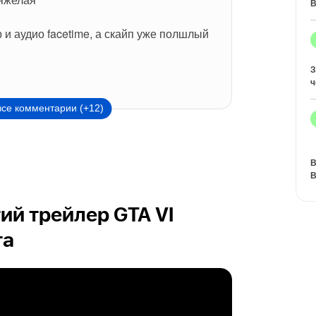
В
и аудио facetime, а скайп уже полшлый 
З
ч
все комментарии (+12)
В
В
ий трейлер GTA VI
та