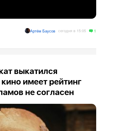
1
сегодня в 15:05
Артём Баусов
кат выкатился
 кино имеет рейтинг
рламов не согласен