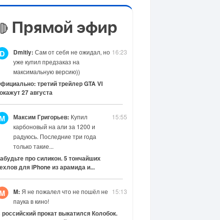
Прямой эфир
🔴
Dmitiy:
Сам от себя не ожидал, но
16:23
D
уже купил предзаказ на
максимальную версию))
фициально: третий трейлер GTA VI
окажут 27 августа
Максим Григорьев:
Купил
15:55
М
карбоновый на али за 1200 и
радуюсь. Последние три года
только такие...
абудьте про силикон. 5 тончайших
ехлов для iPhone из арамида и...
M:
Я не пожалел что не пошёл не
15:13
M
паука в кино!
 российский прокат выкатился Колобок.