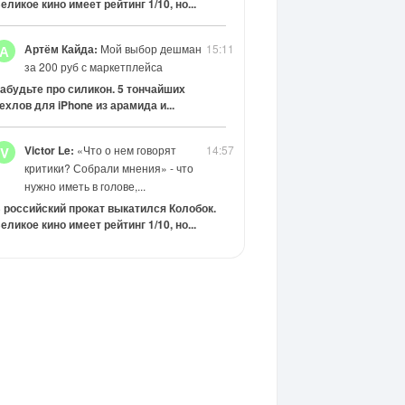
еликое кино имеет рейтинг 1/10, но...
Артём Кайда:
Мой выбор дешман
15:11
А
за 200 руб с маркетплейса
абудьте про силикон. 5 тончайших
ехлов для iPhone из арамида и...
Victor Le:
«Что о нем говорят
14:57
V
критики? Собрали мнения» - что
нужно иметь в голове,...
 российский прокат выкатился Колобок.
еликое кино имеет рейтинг 1/10, но...