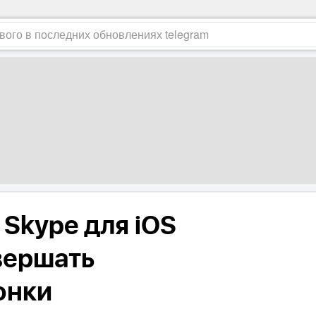
Skype для iOS
вершать
онки