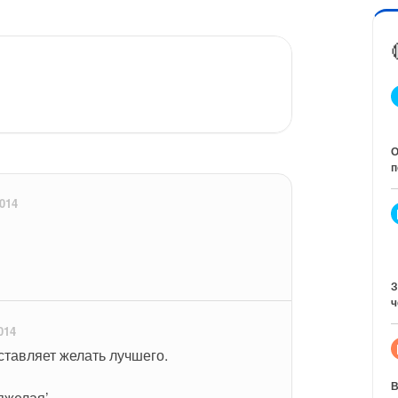
О
п
014
З
ч
014
ставляет желать лучшего.
В
яжелая’