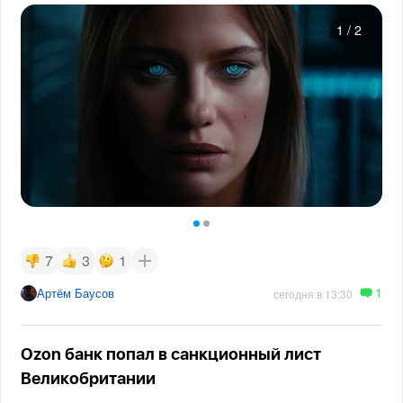
1
/
2
7
3
1
1
Артём Баусов
сегодня в 13:30
Ozon банк попал в санкционный лист
Великобритании