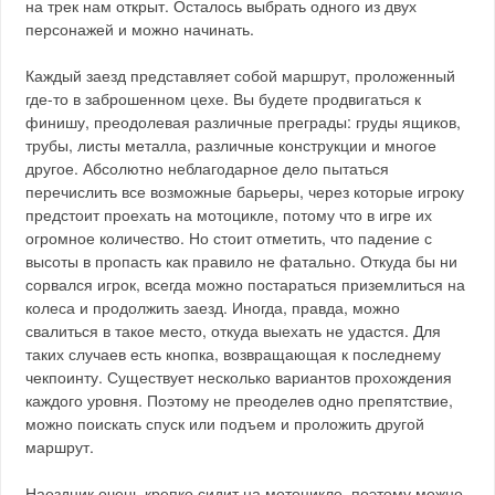
на трек нам открыт. Осталось выбрать одного из двух
персонажей и можно начинать.
Каждый заезд представляет собой маршрут, проложенный
где-то в заброшенном цехе. Вы будете продвигаться к
финишу, преодолевая различные преграды: груды ящиков,
трубы, листы металла, различные конструкции и многое
другое. Абсолютно неблагодарное дело пытаться
перечислить все возможные барьеры, через которые игроку
предстоит проехать на мотоцикле, потому что в игре их
огромное количество. Но стоит отметить, что падение с
высоты в пропасть как правило не фатально. Откуда бы ни
сорвался игрок, всегда можно постараться приземлиться на
колеса и продолжить заезд. Иногда, правда, можно
свалиться в такое место, откуда выехать не удастся. Для
таких случаев есть кнопка, возвращающая к последнему
чекпоинту. Существует несколько вариантов прохождения
каждого уровня. Поэтому не преоделев одно препятствие,
можно поискать спуск или подъем и проложить другой
маршрут.
Наездник очень крепко сидит на мотоцикле, поэтому можно