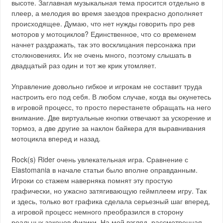
высоте. Заглавная музыкальная тема просится отдельно в
плеер, а мелодия во время заездов прекрасно дополняет
происходящее. Думаю, что нет нужды говорить про рев
моторов у мотоциклов? Единственное, что со временем
начнет раздражать, так это восклицания персонажа при
столкновениях. Их не очень много, поэтому слышать в
двадцатый раз один и тот же крик утомляет.
Управление довольно гибкое и игрокам не составит труда
настроить его под себя. В любом случае, когда вы окунетесь
в игровой процесс, то просто перестанете обращать на него
внимание. Две виртуальные кнопки отвечают за ускорение и
тормоз, а две другие за наклон байкера для выравнивания
мотоцикла вперед и назад.
Rock(s) Rider очень увлекательная игра. Сравнение с
Elastomania в начале статьи было вполне оправданным.
Игроки со стажем наверняка помнят эту простую
графически, но ужасно затягивающую геймплеем игру. Так
и здесь, только вот графика сделала серьезный шаг вперед,
а игровой процесс немного преобразился в сторону
реальных законов физики. На мой взгляд, рассмотренная